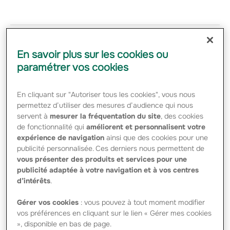
En savoir plus sur les cookies ou
paramétrer vos cookies
En cliquant sur "Autoriser tous les cookies", vous nous
permettez d’utiliser des mesures d’audience qui nous
servent à
mesurer la fréquentation du site
, des cookies
Communiqué de presse du 30
de fonctionnalité qui
améliorent et personnalisent votre
expérience de navigation
ainsi que des cookies pour une
septembre 2011
publicité personnalisée. Ces derniers nous permettent de
Analyst -
30 SEPTEMBRE 2011
vous présenter des produits et services pour une
publicité adaptée à votre navigation et à vos centres
#FINANCE
d’intérêts
.
Afin de renforcer le rôle stratégique de la fonction
Gérer vos cookies
: vous pouvez à tout moment modifier
pilotage financier et contrôle des risques et de la séparer
vos préférences en cliquant sur le lien « Gérer mes cookies
des opérations d’investissement, les dispositions
», disponible en bas de page.
suivantes sont arrêtées pour prendre effet…