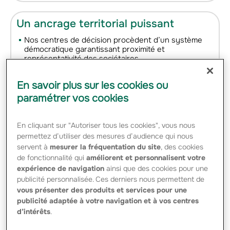
Un ancrage territorial puissant
Nos centres de décision procèdent d’un système
démocratique garantissant proximité et
représentativité des sociétaires
24 000 élus représentent nos 2 300 Caisses locales
: tous bénévoles, ils agissent comme relais entre les
En savoir plus sur les cookies ou
clients et le Groupe
paramétrer vos cookies
Au plus près de nos clients, nous sommes en mesure
d’engager une relation étroite avec eux et de
En cliquant sur "Autoriser tous les cookies", vous nous
répondre à leurs attentes dans les meilleures
permettez d’utiliser des mesures d’audience qui nous
conditions.
servent à
mesurer la fréquentation du site
, des cookies
de fonctionnalité qui
améliorent et personnalisent votre
En savoir plus sur les caisses locales et régionales
expérience de navigation
ainsi que des cookies pour une
publicité personnalisée. Ces derniers nous permettent de
vous présenter des produits et services pour une
publicité adaptée à votre navigation et à vos centres
Un esprit solidaire
d’intérêts
.
Inscrite dans l’ADN du Groupe depuis ses débuts, la