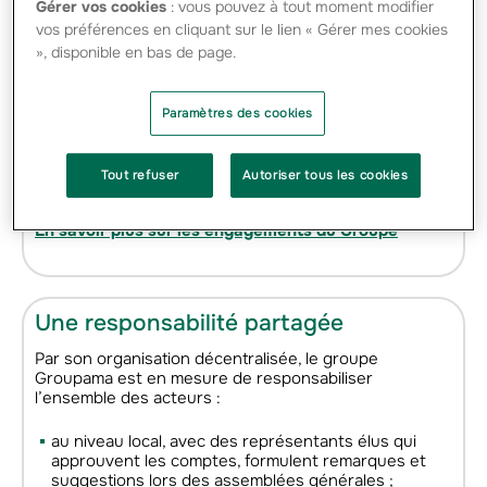
solidarité, tant financière qu’humaine, s’exprime par
Gérer vos cookies
: vous pouvez à tout moment modifier
des engagements forts à plusieurs niveaux :
vos préférences en cliquant sur le lien « Gérer mes cookies
», disponible en bas de page.
des opérations de mécénat, de prévention et des
partenariats régionaux et sportifs ;
un système de réassurance interne pour mutualiser
Paramètres des cookies
les risques et optimiser les coûts ;
la sélection des risques et la mobilisation des
Tout refuser
Autoriser tous les cookies
réseaux en cas de catastrophes naturelles.
En savoir plus sur les engagements du Groupe
Une responsabilité partagée
Par son organisation décentralisée, le groupe
Groupama est en mesure de responsabiliser
l’ensemble des acteurs :
au niveau local, avec des représentants élus qui
approuvent les comptes, formulent remarques et
suggestions lors des assemblées générales ;