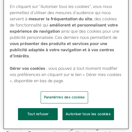
En cliquant sur "Autoriser tous les cookies", vous nous
permettez d’utiliser des mesures d’audience qui nous
servent à
mesurer la fréquentation du site
, des cookies
Son parcours
de fonctionnalité qui
améliorent et personnalisent votre
Diplômé d’HEC et titulaire d’un MBA (Université McGill au
expérience de navigation
ainsi que des cookies pour une
Canada), Michel Lungart a débuté sa carrière à MMA
publicité personnalisée. Ces derniers nous permettent de
Assurances, en 1983, comme responsable du marché
vous présenter des produits et services pour une
automobile. Il intègre le Cabinet McKinsey, en 1987, où il
publicité adaptée à votre navigation et à vos centres
intervient principalement dans le secteur financier. En
d’intérêts
.
1994, il rejoint le Crédit Mutuel de Nantes comme
Directeur de la Stratégie avant de créer, lancer et
développer en 1996, comme Directeur Général, la société
Gérer vos cookies
: vous pouvez à tout moment modifier
Suravenir Assurances, filiale non-vie des groupes
vos préférences en cliquant sur le lien « Gérer mes cookies
régionaux du Crédit Mutuel de l’ouest de la France.
», disponible en bas de page.
Il rejoint Groupama en 2007 à la Direction Assurance
Individuelle et Services. Dans ce cadre, il conduit le projet
Paramètres des cookies
assurance directe du groupe, devenu Amaguiz, lancé à
mi-2008. Il est ensuite en charge au sein de la Direction
Assurance France de la Direction Opérations, Assurance
Tout refuser
Autoriser tous les cookies
Directe, Partenariats et Services.
En 2011, il est nommé directeur général délégué de