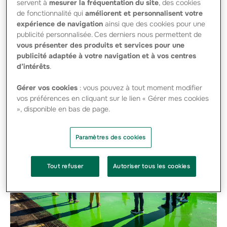
#ACTIVITÉS
#PRÉVENTION
servent à
mesurer la fréquentation du site
, des cookies
de fonctionnalité qui
améliorent et personnalisent votre
Si partir en voyage reste un projet d’actualité pour les
expérience de navigation
ainsi que des cookies pour une
Français, les incertitudes liées au contexte sanitaire les
publicité personnalisée. Ces derniers nous permettent de
poussent à prendre plus de précautions, et notamment à
vous présenter des produits et services pour une
faire plus attention…
publicité adaptée à votre navigation et à vos centres
d’intérêts
.
Gérer vos cookies
: vous pouvez à tout moment modifier
vos préférences en cliquant sur le lien « Gérer mes cookies
», disponible en bas de page.
Paramètres des cookies
Tout refuser
Autoriser tous les cookies