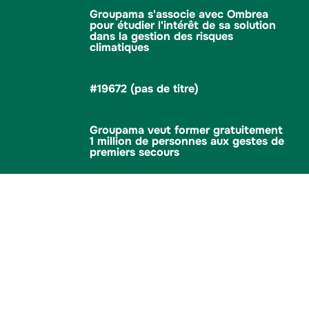
Groupama s'associe avec Ombrea
pour étudier l'intérêt de sa solution
dans la gestion des risques
climatiques
#19672 (pas de titre)
Groupama veut former gratuitement
1 million de personnes aux gestes de
premiers secours
Le Groupe Groupama et la CAPEB
nouent un partenariat national au
profit des artisans du bâtiment
Académie de Conduite Groupama en
Turquie