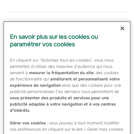
En savoir plus sur les cookies ou
paramétrer vos cookies
En cliquant sur "Autoriser tous les cookies", vous nous
permettez d’utiliser des mesures d’audience qui nous
Information réglementée 2015
servent à
mesurer la fréquentation du site
, des cookies
de fonctionnalité qui
améliorent et personnalisent votre
Pages
expérience de navigation
ainsi que des cookies pour une
publicité personnalisée. Ces derniers nous permettent de
GROUPAMA RÉSULTATS SEMESTRIELS 2015 – Rapport
financier semestriel 2015 Groupama SA (périmètre
vous présenter des produits et services pour une
consolidé) pdf – 1.17 Mo 2015 – Document de Référence
publicité adaptée à votre navigation et à vos centres
Groupama SA pdf – 4.90 Mo 2015-08-28 Communiqué…
d’intérêts
.
Gérer vos cookies
: vous pouvez à tout moment modifier
vos préférences en cliquant sur le lien « Gérer mes cookies