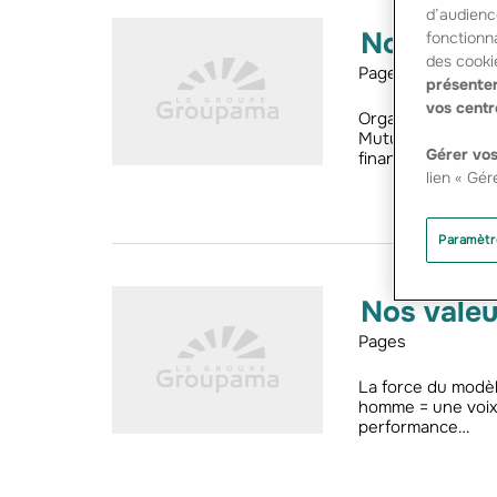
d’audienc
Notre go
fonctionna
des cooki
Pages
présenter
vos centr
Organisation du 
Mutuelles, organe 
Gérer vos
financière Les in
lien « Gér
Paramètr
Nos valeu
Pages
La force du modèl
homme = une voix. 
performance…