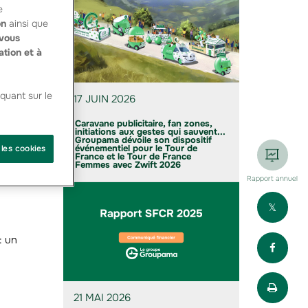
e
on
ainsi que
vous
ation et à
quant sur le
17 JUIN 2026
Caravane publicitaire, fan zones,
initiations aux gestes qui sauvent...
Groupama dévoile son dispositif
événementiel pour le Tour de
 les cookies
France et le Tour de France
Femmes avec Zwift 2026
Rapport annuel
Part
Part
: un
Impr
21 MAI 2026