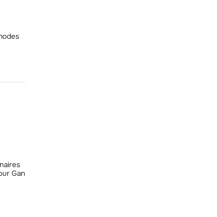
 modes
naires
our Gan