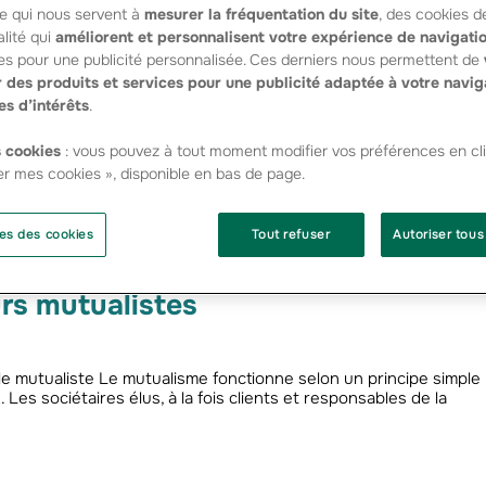
e qui nous servent à
mesurer la fréquentation du site
, des cookies d
uvernance
lité qui
améliorent et personnalisent votre expérience de navigati
es pour une publicité personnalisée. Ces derniers nous permettent de
 des produits et services pour une publicité adaptée à votre navig
es d’intérêts
.
groupe Les caisses locales et régionales Groupama Assurances
central du groupe Les filiales du groupe, structure juridique et
 cookies
: vous pouvez à tout moment modifier vos préférences en cli
stances de décision Le Conseil d’administration…
er mes cookies », disponible en bas de page.
es des cookies
Tout refuser
Autoriser tous
rs mutualistes
e mutualiste Le mutualisme fonctionne selon un principe simple 
Les sociétaires élus, à la fois clients et responsables de la