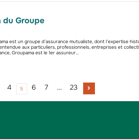
 du Groupe
a est un groupe d’assurance mutualiste, dont l’expertise hist
 entendue aux particuliers, professionnels, entreprises et collecti
ance, Groupama est le 1er assureur…
4
6
7
…
23
5