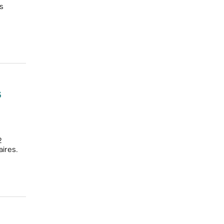
s
s
2
ires.