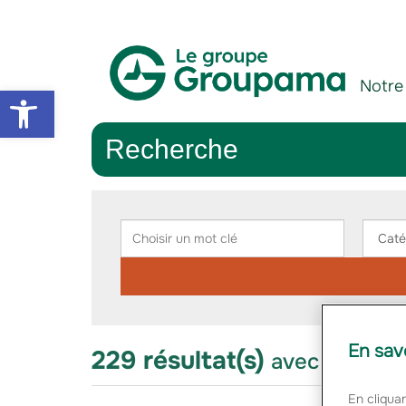
Aller au contenu
Aller à la navigation
Notre
Open toolbar
Recherche
Rechercher
Choisir
Chois
un
une
mot
catég
clé
En sav
229 résultat(s)
avec le thème
En cliquan