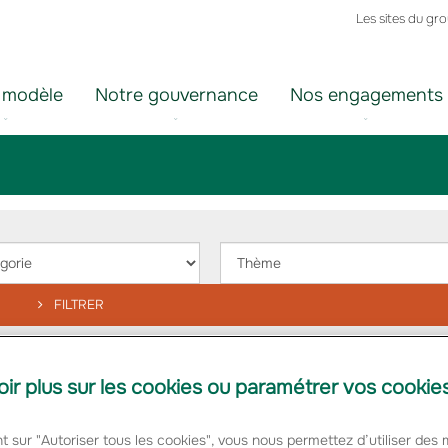
Les sites du gr
 modèle
Notre gouvernance
Nos engagements
ir
Choisir
un
orie
thème
FILTRER
oir plus sur les cookies ou paramétrer vos cookie
 "international-en"
t sur "Autoriser tous les cookies", vous nous permettez d’utiliser des