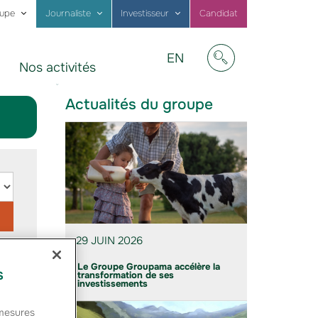
oupe
Journaliste
Investisseur
Candidat
Visit
EN
Nos activités
our
Afficher/masquer
website
in
Actualités du groupe
English
29 JUIN 2026
Le Groupe Groupama accélère la
s
transformation de ses
investissements
 mesures