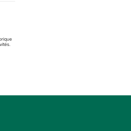
orique
vités.