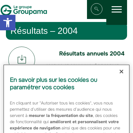
Menu
Aller au contenu
Aller à la navigation
Open toolbar
Afficher/masqu
Résultats – 2004
Résultats annuels 2004
2005-03-25 COMMUNIQUÉ DE PRESSE –
RÉSULTATS 2004 GROUPAMA - PDF -
193.04 Ko
En savoir plus sur les cookies ou
2005-02-17 Communique de presse-
paramétrer vos cookies
Chiffre d’affaires 2004 de Groupama S.A. -
PDF - 276.57 Ko
En cliquant sur "Autoriser tous les cookies", vous nous
permettez d’utiliser des mesures d’audience qui nous
Résultats semestriels
servent à
mesurer la fréquentation du site
, des cookies
2004
de fonctionnalité qui
améliorent et personnalisent votre
expérience de navigation
ainsi que des cookies pour une
2004-09-21 COMMUNIQUE DE PRESSE-