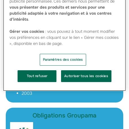
publicité personnalisée. Ces derniers nous permettent de
CHIFFRE D’AFFAIRES COMPTES
vous présenter des produits et services pour une
COMBINÉS – RÉSULTATS SEMESTRIELS
2004 GROUPAMA - PDF - 244.69 Ko
publicité adaptée à votre navigation et à vos centres
d’intérêts
.
Archives
Gérer vos cookies
: vous pouvez à tout moment modifier
vos préférences en cliquant sur le lien « Gérer mes cookies
Résultats
», disponible en bas de page.
2011
2010
Paramètres des cookies
2009
2008
2007
Tout refuser
Autoriser tous les cookies
2006
2005
2004
2003
Obligations Groupama