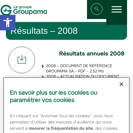
Menu
Aller au contenu
Aller à la navigation
Open toolbar
Afficher/masqu
Résultats – 2008
Résultats annuels 2008
2008 – DOCUMENT DE RÉFÉRENCE
GROUPAMA SA - PDF - 2.52 Mo
2008 – ACTUALISATION DU DOCUMENT
DE RÉFÉRENCE GROUPAMA S.A. - PDF -
879.25 Ko
En savoir plus sur les cookies ou
2009-04-16 COMPTES COMBINÉS –
RÉSULTATS 2008 GROUPAMA - PDF - 3.83
paramétrer vos cookies
Mo
2009-02-18 COMMUNIQUÉ DE PRESSE –
RÉSULTATS 2008 GROUPAMA - PDF -
En cliquant sur "Autoriser tous les cookies", vous nous
91.94 Ko
permettez d’utiliser des mesures d’audience qui nous
2009-02-18 PRÉSENTATION ANALYSTES
servent à
mesurer la fréquentation du site
, des cookies
ET INVESTISSEURS – RÉSULTATS 2008