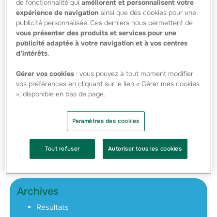
de fonctionnalité qui
améliorent et personnalisent votre
GROUPAMA - PDF - 353.54 Ko
expérience de navigation
ainsi que des cookies pour une
2009-02-18 Présentation de l’ European
Embedded Value 2008 - PDF - 205.93 Ko
publicité personnalisée. Ces derniers nous permettent de
vous présenter des produits et services pour une
publicité adaptée à votre navigation et à vos centres
Résultats semestriels
d’intérêts
.
2008
Gérer vos cookies
: vous pouvez à tout moment modifier
2008-09-23 ACTUALISATION DU
vos préférences en cliquant sur le lien « Gérer mes cookies
DOCUMENT DE RÉFÉRENCE-ELEMENTS
», disponible en bas de page.
FINCANCIERS AU 30 JUIN 2008 DE
GROUPAMA S.A. - PDF - 1.05 Mo
2008-08-28 COMMUNIQUÉ DE PRESSE –
Paramètres des cookies
RÉSULTATS SEMESTRIELS 2008
GROUPAMA - PDF - 371.86 Ko
2008-08-28 PRESENTATION ANALYSTES
Tout refuser
Autoriser tous les cookies
& INVESTISSEURS – RESULTATS
SEMESTRIELS 2008 - PDF - 637.95 Ko
Archives
Résultats