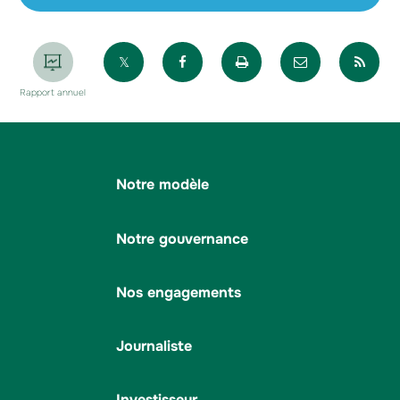
Partager sur X
Partager sur Facebook
Imprimer la page
Envoyer par 
Par
Rapport annuel
Notre modèle
Notre gouvernance
Nos engagements
Journaliste
Investisseur