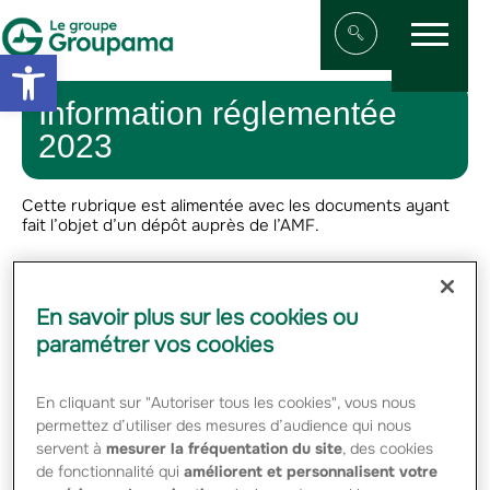
Menu
Aller au contenu
Aller à la navigation
Open toolbar
Afficher/masqu
Information réglementée
2023
Cette rubrique est alimentée avec les documents ayant
fait l’objet d’un dépôt auprès de l’AMF.
COMMUNIQUÉS
PUBLIÉS PAR LA
En savoir plus sur les cookies ou
SOCIÉTÉ AU TITRE DE
paramétrer vos cookies
L'OBLIGATION
D'INFORMATION
PERMANENTE
En cliquant sur "Autoriser tous les cookies", vous nous
permettez d’utiliser des mesures d’audience qui nous
Groupama_CP_Résultats 2023 - PDF -
servent à
mesurer la fréquentation du site
, des cookies
210.60 Ko
de fonctionnalité qui
améliorent et personnalisent votre
Groupama Résultats semestriels 2023 –