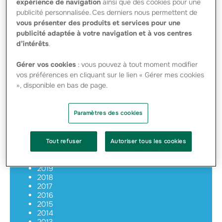
expérience de navigation
ainsi que des cookies pour une
Communiqué de presse - PDF - 347.66 Ko
publicité personnalisée. Ces derniers nous permettent de
Groupama – Dépôt Rapport financier
vous présenter des produits et services pour une
semestriel 2023 - PDF - 146.72 Ko
Groupama – Rapport financier semestriel
publicité adaptée à votre navigation et à vos centres
2023 - PDF - 1.72 Mo
d’intérêts
.
Dépôt_Document_d’Enregistrement
Universel_Groupama_2023 - PDF - 175.78
Gérer vos cookies
: vous pouvez à tout moment modifier
Ko
vos préférences en cliquant sur le lien « Gérer mes cookies
», disponible en bas de page.
Information réglementée
Paramètres des cookies
2025
2024
2023
2022
Tout refuser
Autoriser tous les cookies
2021
2020
2019
2018
2017
2016
2015
2014