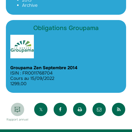
2013
Archive
Obligations Groupama
Groupama Zen Septembre 2014
ISIN : FR0011768704
Cours au 15/09/2022
1299,00
Partager sur X
Partager sur Facebook
Imprimer la page
Envoyer par 
Par
Rapport annuel