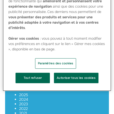
de fonctionnalité qui
améliorent et personnalisent votre
expérience de navigation
ainsi que des cookies pour une
COMMUNIQUÉS
publicité personnalisée. Ces derniers nous permettent de
PUBLIÉS PAR LA
vous présenter des produits et services pour une
SOCIÉTÉ AU TITRE DE
L'OBLIGATION
publicité adaptée à votre navigation et à vos centres
D'INFORMATION
d’intérêts
.
PERMANENTE
Gérer vos cookies
: vous pouvez à tout moment modifier
Dépôt Rapport financier semestriel 2019 –
vos préférences en cliquant sur le lien « Gérer mes cookies
Groupama Assurances Mutuelles - PDF -
», disponible en bas de page.
229.95 Ko
DÉPÔT DOCUMENT D’ENREGISTREMENT
UNIVERSEL 2019 – GROUPAMA
Paramètres des cookies
ASSURANCES MUTUELLES - PDF - 172.29
Ko
Tout refuser
Autoriser tous les cookies
Information réglementée
2025
2024
2023
2022
2021