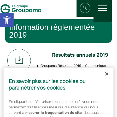
Menu
Aller au contenu
Aller à la navigation
Open toolbar
Afficher/masqu
Information réglementée
2019
Résultats annuels 2019
Groupama Résultats 2019 – Communiqué
de presse - PDF - 1.19 Mo
En savoir plus sur les cookies ou
Résultats semestriels
paramétrer vos cookies
2019
En cliquant sur "Autoriser tous les cookies", vous nous
Groupama résultats semestriels 2019 –
permettez d’utiliser des mesures d’audience qui nous
Communiqué de presse - PDF - 686.43 Ko
servent à
mesurer la fréquentation du site
, des cookies