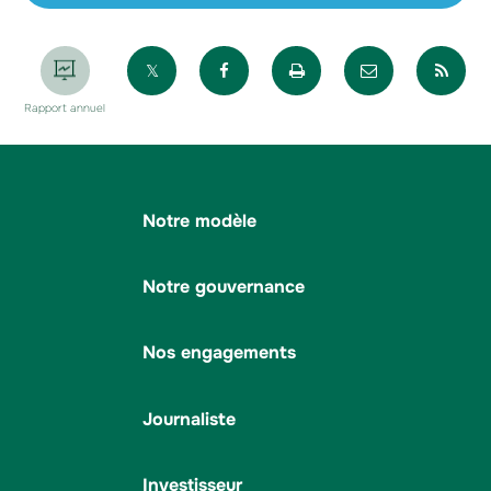
Partager sur X
Partager sur Facebook
Imprimer la page
Envoyer par 
Par
Rapport annuel
Notre modèle
Notre gouvernance
Nos engagements
Journaliste
Investisseur