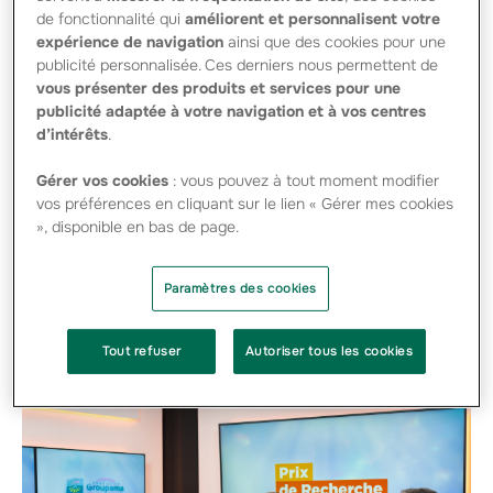
de fonctionnalité qui
améliorent et personnalisent votre
expérience de navigation
ainsi que des cookies pour une
Lancement du Prix de
publicité personnalisée. Ces derniers nous permettent de
vous présenter des produits et services pour une
l'innovation sociale 2022
publicité adaptée à votre navigation et à vos centres
Press -
8 JUILLET 2021
d’intérêts
.
#FONDATION
Gérer vos cookies
: vous pouvez à tout moment modifier
vos préférences en cliquant sur le lien « Gérer mes cookies
Ce prix a pour vocation de soutenir une action innovante
», disponible en bas de page.
qui contribue à changer la donne dans le quotidien des
personnes atteintes de maladies rares et leur famille.
Chaque année,…
Paramètres des cookies
Tout refuser
Autoriser tous les cookies