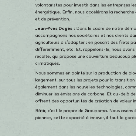
phénomènes que nous devons être en mesure de c
Ces transitions sont porteuses de risques, mais 
consacrer les investissements et le temps nécessa
gérer le temps long.
Sur le plan climatique, 2022 a été considérée c
comme une année normale, banale, voire même de
activement part à la lutte contre le réchauffemen
engageant pour la sobriété de nos propres activ
patrimoine forestier et nous réduisons nos émissi
volontaristes pour investir dans les entreprises l
énergétique. Enfin, nous accélérons la recherche
et de prévention.
Jean-Yves Dagès
: Dans le cadre de notre démar
accompagnons nos sociétaires et nos clients dans
agriculteurs à s’adapter : en posant des filets pa
différemment, etc. Et, rappelons-le, nous avons é
récolte, qui propose une couverture beaucoup plu
climatiques.