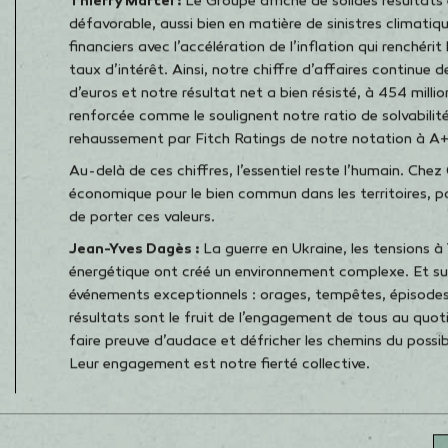
éclairage mettant l’ac
Thierry Martel :
Le Groupe affiche de solides résultat
défavorable, aussi bien en matière de sinistres climat
financiers avec l’accélération de l’inflation qui renchér
taux d’intérêt. Ainsi, notre chiffre d’affaires continue 
d’euros et notre résultat net a bien résisté, à 454 milli
renforcée comme le soulignent notre ratio de solvabilité
rehaussement par Fitch Ratings de notre notation à A+ 
Au-delà de ces chiffres, l’essentiel reste l’humain. Ch
économique pour le bien commun dans les territoires, po
de porter ces valeurs.