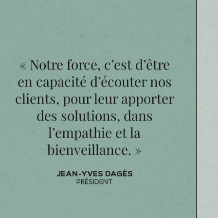
 Taïwan tout comme l’inflation et la crise
 le plan climatique, l’année a été marquée par des
de grêle, périodes de sécheresse, etc. Nos
dien. Nos collaborateurs se sont investis, ont su
ble dans cet environnement incertain et complexe.
« Notre force, c’est d’être
en capacité d’écouter nos
clients, pour leur apporter
des solutions, dans