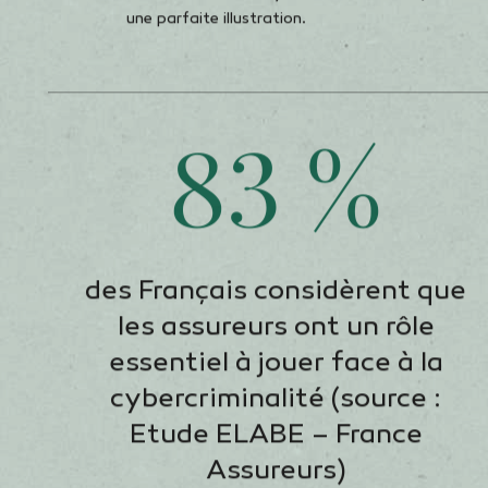
irrigue toute l’entreprise, en front comme en bac
Thierry Martel
: La proximité s’incarne aussi par
Nous disposons aujourd’hui d’une présence sur le 
secteur assurantiel, à travers nos agences et not
atout sur le terrain, grâce à l’engagement conjoi
sociétaires et de nos clients.
La proximité prend également corps dans notre mo
est d’aller vers le sociétaire pour l’engager à pr
formations des citoyens aux « Gestes Qui Sauvent
une parfaite illustration.
83 %