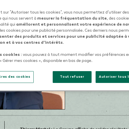
Président e
nt sur "Autoriser tous les cookies", vous nous permettez d’utiliser d
e qui nous servent à
mesurer la fréquentation du site
, des cooki
, Directeur 
alité qui
améliorent et personnalisent votre expérience de na
 des cookies pour une publicité personnalisée. Ces derniers nous per
senter des produits et services pour une publicité adaptée à 
on et à vos centres d’intérêts
.
s cookies
: vous pouvez à tout moment modifier vos préférences en
n « Gérer mes cookies », disponible en bas de page.
res des cookies
Tout refuser
Autoriser tous 
Bilan de l’année 2022,
Groupama, perspective
Directeur général, nou