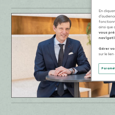
En cliqua
d’audienc
Martel
fonctionn
ainsi que
vous pré
navigati
Gérer vo
sur le lie
Paramèt