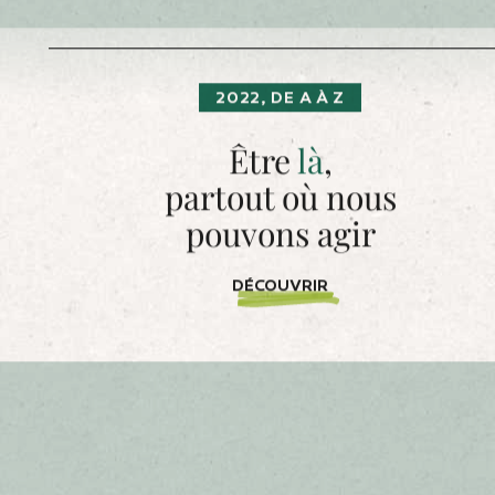
Nous sommes en pointe sur la production de bioga
largement, sur tous les projets pour la transition
également dans les nouvelles technologies, comme
diminuer les émissions de carbone. Et au-delà de 
offrent des opportunités de création de valeur 
Bâtir, c’est le propre de Groupama. Nous avons év
pionnier, cette capacité à innover, il faut la ga
2022, DE A À Z
Être
là
,
partout où nous
pouvons agir