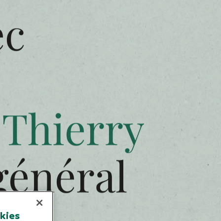
Menu
ec
okies