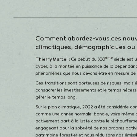
des Français considèrent que
les assureurs ont un rôle
essentiel à jouer face à la
cybercriminalité (source :
Etude ELABE – France
Assureurs)
Comment abordez-vous ces nouvea
climatiques, démographiques ou 
ème
Thierry Martel :
Ce début du XXI
siècle est 
cyber, à la montée en puissance de la dépendan