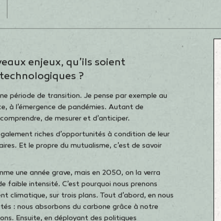
Thierry Martel
: Notre métier est effectivement de g
au cœur de toute société ; il est consubstantiel à la
l’accompagner. Les risques que nous devons gérer auj
dont s’occupaient les fondateurs de la mutuelle au 
adapter pour être toujours à même d’adresser les p
à le faire, à notre échelle, grâce à notre culture d’entr
d’initiative, et à celle de la profession. Nous portons
place des propositions communes sur des enjeux de s
ux enjeux, qu’ils soient
technologiques ?
une période de transition. Je pense par exemple au
ce, à l’émergence de pandémies. Autant de