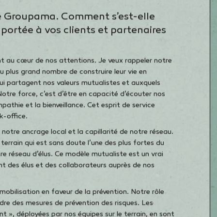
Jean-Yves Dagès :
La guerre en Ukraine, les tensions à
énergétique ont créé un environnement complexe. Et sur
événements exceptionnels : orages, tempêtes, épisodes 
résultats sont le fruit de l’engagement de tous au quoti
faire preuve d’audace et défricher les chemins du possi
Leur engagement est notre fierté collective.
de Groupama. Comment s’est-elle
 portée à vos clients et partenaires
nt au cœur de nos attentions. Je veux rappeler notre
 plus grand nombre de construire leur vie en
ui partagent nos valeurs mutualistes et auxquels
Notre force, c’est d’être en capacité d’écouter nos
mpathie et la bienveillance. Cet esprit de service