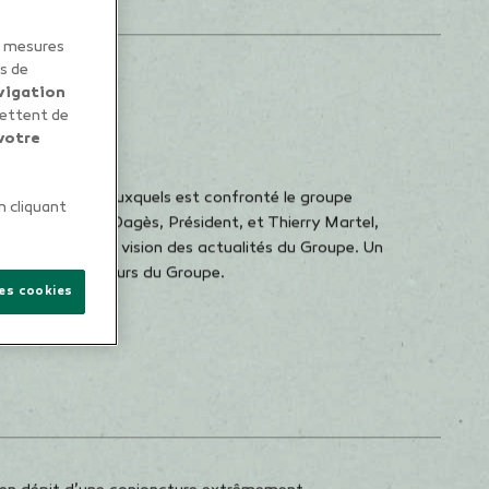
t
Thierry
es mesures
es de
général
vigation
mettent de
votre
 cliquant
les cookies
 grands enjeux auxquels est confronté le groupe
s… Jean-Yves Dagès, Président, et Thierry Martel,
s partagent leur vision des actualités du Groupe. Un