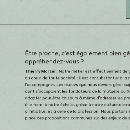
k-office.
 notre ancrage local et la capillarité de notre réseau.
terrain qui est sans doute l’une des plus fortes du
re réseau d’élus. Ce modèle mutualiste est un vrai
nt des élus et des collaborateurs auprès de nos
bilisation en faveur de la prévention. Notre rôle
endre des mesures de prévention des risques. Les
 », déployées par nos équipes sur le terrain, en sont
Être proche, c’est également bien gé
appréhendez-vous ?