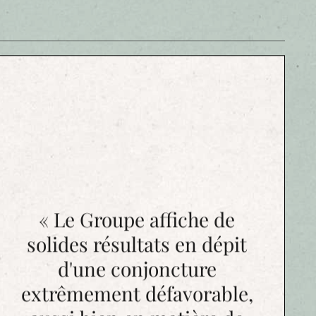
érer le risque. Le risque est au cœur du progrès,
 nature humaine et nous devons être là pour
ourd’hui n’ont pas grand-chose à voir avec ceux
XIXème siècle. Pour autant, nous avons su nous
roblématiques du moment. Nous allons continuer
eprise qui laisse une large place à l’esprit
 ensemble, aujourd’hui, avec les assureurs de la
ociété.