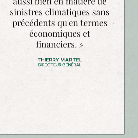
« Le Groupe affiche de
solides résultats en dépit
d'une conjoncture
extrêmement défavorable,
aussi bien en matière de
sinistres climatiques sans
précédents qu'en termes
économiques et
financiers. »
THIERRY MARTEL
DIRECTEUR GÉNÉRAL