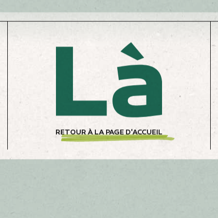
z et d’électricité photovoltaïque, et, plus
 énergétique sur le terrain. Nous investissons
 la robotisation en agriculture, qui contribuent à
leurs bienfaits écologiques, ces transitions nous
importantes.
olué, nous avons l’esprit pionnier et cet esprit
rder demain pour accompagner justement la transition.