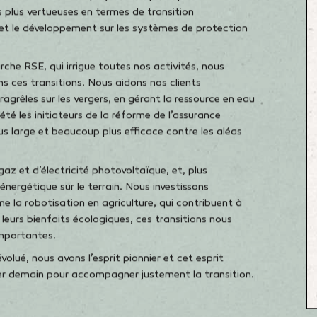
omprendre, de mesurer et d’anticiper.
également riches d’opportunités à condition de leur
ires. Et le propre du mutualisme, c’est de savoir
omme une année grave, mais en 2050, on la verra
 faible intensité. C’est pourquoi nous prenons
t climatique, sur trois plans. Tout d’abord, en nous
ités : nous absorbons du carbone grâce à notre
ons. Ensuite, en déployant des politiques
es plus vertueuses en termes de transition
 et le développement sur les systèmes de protection
che RSE, qui irrigue toutes nos activités, nous
 ces transitions. Nous aidons nos clients
ragrêles sur les vergers, en gérant la ressource en eau
té les initiateurs de la réforme de l’assurance
s large et beaucoup plus efficace contre les aléas