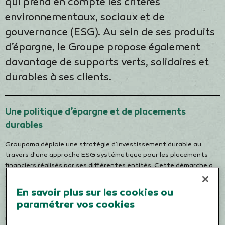
qui prend en compte les critères
environnementaux, sociaux et de
gouvernance (ESG). Au sein de ses produits
d’épargne, le Groupe propose également
davantage de supports verts, solidaires et
durables à ses clients.
Une politique d’épargne et de placements
durables
Groupama déploie une stratégie d’investissement durable au
travers d’une approche ESG systématique pour les placements
financiers réalisés par ses différentes entités. Cette démarche a
été confortée en 2022 avec la décision de consacrer 1,2 milliard
d’euros supplémentaires en investissements durables entre 2022
En savoir plus sur les cookies ou
et 2024. Mais aussi par l’engagement à réduire de 50 % l’intensité
paramétrer vos cookies
carbone des portefeuilles actions entre 2021 et 2030, et par le
renforcement de notre politique d’exclusion sur les énergies non