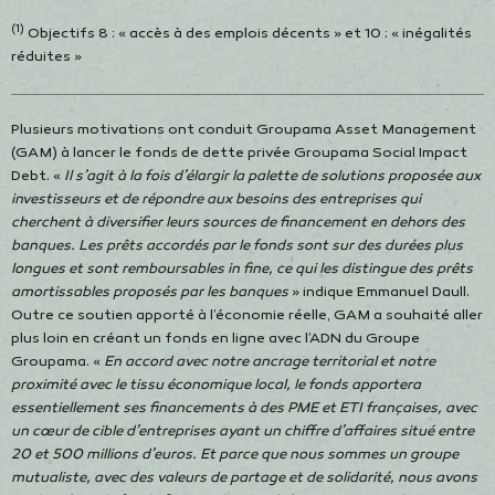
(1)
Objectifs 8 : « accès à des emplois décents » et 10 : « inégalités
réduites »
Plusieurs motivations ont conduit Groupama Asset Management
(GAM) à lancer le fonds de dette privée Groupama Social Impact
Debt. «
Il s’agit à la fois d’élargir la palette de solutions proposée aux
investisseurs et de répondre aux besoins des entreprises qui
cherchent à diversifier leurs sources de financement en dehors des
banques. Les prêts accordés par le fonds sont sur des durées plus
longues et sont remboursables in fine, ce qui les distingue des prêts
amortissables proposés par les banques
» indique Emmanuel Daull.
Outre ce soutien apporté à l’économie réelle, GAM a souhaité aller
plus loin en créant un fonds en ligne avec l’ADN du Groupe
Groupama. «
En accord avec notre ancrage territorial et notre
proximité avec le tissu économique local, le fonds apportera
essentiellement ses financements à des PME et ETI françaises, avec
un cœur de cible d’entreprises ayant un chiffre d’affaires situé entre
20 et 500 millions d’euros. Et parce que nous sommes un groupe
mutualiste, avec des valeurs de partage et de solidarité, nous avons