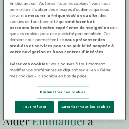
conventionnelles. Le Groupe a également rejoint l’Alliance Net-
En cliquant sur "Autoriser tous les cookies", vous nous
Zero Asset Owner et adhère en tant qu’investisseur aux United
permettez d’utiliser des mesures d’audience qui nous
Nations Principles for Responsible Investments.
servent à
mesurer la fréquentation du site
, des
cookies de fonctionnalité qui
améliorent et
personnalisent votre expérience de navigation
ainsi
que des cookies pour une publicité personnalisée. Ces
Des offres d’épargne performantes et durables
derniers nous permettent de
vous présenter des
produits et services pour une publicité adaptée à
Pour répondre à l’appétence croissante des épargnants pour des
votre navigation et à vos centres d’intérêts
.
supports à impact positif, le Groupe propose des offres d’épargne
et de retraite durables aux sociétaires et clients. Ainsi, tous les
Gérer vos cookies
: vous pouvez à tout moment
profils de gestion des contrats d’assurance vie multisupports ont
modifier vos préférences en cliquant sur le lien « Gérer
été dupliqués en version durable. Pour accompagner le
mes cookies », disponible en bas de page.
développement de cette épargne responsable, Groupama déploie
auprès de ses forces de vente, clients et sociétaires, des actions
destinées à améliorer la connaissance et l’appropriation de ces
Paramètres des cookies
offres.
Tout refuser
Autoriser tous les cookies
Aider
Emmanuel
à