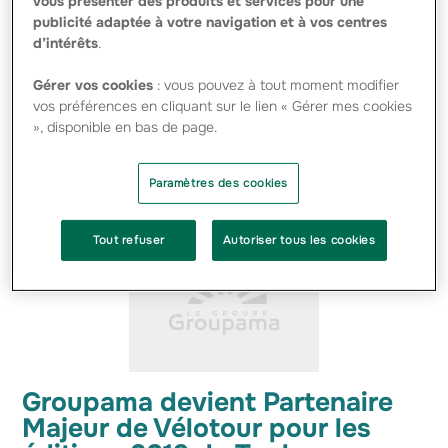
vous présenter des produits et services pour une
publicité adaptée à votre navigation et à vos centres
#ACTIVITÉS
#INNOVATION
d’intérêts
.
…Général de
Groupama
Les cinq catégories : Les
Gérer vos cookies
: vous pouvez à tout moment modifier
entreprises et associations sont récompensées en lien
avec les différents métiers de
Groupama
, avec un lauréat
vos préférences en cliquant sur le lien « Gérer mes cookies
choisi pour chacune des cinq…
», disponible en bas de page.
Paramètres des cookies
Tout refuser
Autoriser tous les cookies
Groupama devient Partenaire
Majeur de Vélotour pour les