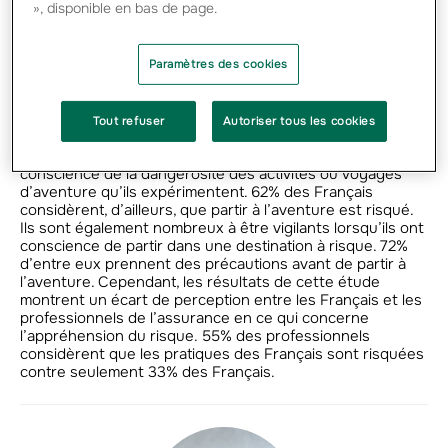
d’expérience privilégiée par les différentes classes d’âge.
», disponible en bas de page.
Les jeunes privilégient les aventures à sensations alors
que les personnes plus âgées recherchent des voyages
et activités plus conventionnelles.
Paramètres des cookies
Des Français qui se considèrent comme
prudents et responsables
Tout refuser
Autoriser tous les cookies
On constate que les Français ont majoritairement
conscience de la dangerosité des activités ou voyages
d’aventure qu’ils expérimentent. 62% des Français
considèrent, d’ailleurs, que partir à l’aventure est risqué.
Ils sont également nombreux à être vigilants lorsqu’ils ont
conscience de partir dans une destination à risque. 72%
d’entre eux prennent des précautions avant de partir à
l’aventure. Cependant, les résultats de cette étude
montrent un écart de perception entre les Français et les
professionnels de l’assurance en ce qui concerne
l’appréhension du risque. 55% des professionnels
considèrent que les pratiques des Français sont risquées
contre seulement 33% des Français.