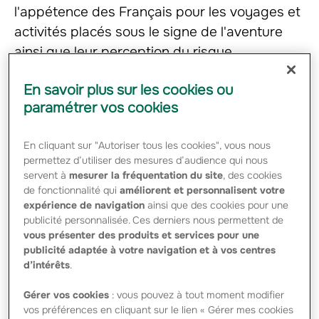
l'appétence des Français pour les voyages et
activités placés sous le signe de l'aventure
ainsi que leur perception du risque.
En savoir plus sur les cookies ou
Ce sondage, réalisé du 25 juin au 3 juillet 2013 en
paramétrer vos cookies
partenariat avec l’Argus de l’assurance et l’Institut Think,
a permis de recueillir le point de vue d’un échantillon de 1
000 personnes, représentatif de la population française
En cliquant sur "Autoriser tous les cookies", vous nous
et d’interroger 281 professionnels de l’assurance afin
permettez d’utiliser des mesures d’audience qui nous
d’analyser les comportements des Français face au
tourisme d’aventure.
servent à
mesurer la fréquentation du site
, des cookies
de fonctionnalité qui
améliorent et personnalisent votre
Des Français plus curieux qu’aventuriers
expérience de navigation
ainsi que des cookies pour une
publicité personnalisée. Ces derniers nous permettent de
Aujourd’hui, 42% des Français rêvent d’aventure. C’est
vous présenter des produits et services pour une
principalement la curiosité plutôt que l’envie de vivre des
publicité adaptée à votre navigation et à vos centres
expériences extrêmes qui les guide. On constate
d’intérêts
.
également que cette envie d’aventure décroît avec l’âge.
Seulement 19% des plus de 65 ans ont aujourd’hui envie
d’aventure contre 59% des personnes âgées de 18 à 34
Gérer vos cookies
: vous pouvez à tout moment modifier
ans. Cet écart générationnel est aussi visible dans le type
vos préférences en cliquant sur le lien « Gérer mes cookies