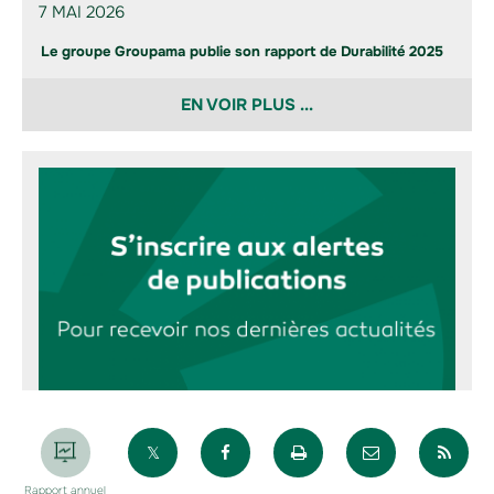
7 MAI 2026
Le groupe Groupama publie son rapport de Durabilité 2025
EN VOIR PLUS ...
Partager sur X
Partager sur Facebook
Imprimer la page
Envoyer par 
Par
Rapport annuel