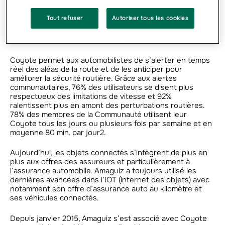
Les deux acteurs proposent aux conducteurs de
participer à l’étude de leurs habitudes de conduite. Ceux
Tout refuser
Autoriser tous les cookies
qui souhaitent s’associer à cette initiative bénéficieront
d’une offre inédite combinant une réduction sur la prime
d’assurance ainsi que sur le Coyote S.
Coyote permet aux automobilistes de s’alerter en temps
réel des aléas de la route et de les anticiper pour
améliorer la sécurité routière. Grâce aux alertes
communautaires, 76% des utilisateurs se disent plus
respectueux des limitations de vitesse et 92%
ralentissent plus en amont des perturbations routières.
78% des membres de la Communauté utilisent leur
Coyote tous les jours ou plusieurs fois par semaine et en
moyenne 80 min. par jour2.
Aujourd’hui, les objets connectés s’intègrent de plus en
plus aux offres des assureurs et particulièrement à
l’assurance automobile. Amaguiz a toujours utilisé les
dernières avancées dans l’IOT (internet des objets) avec
notamment son offre d’assurance auto au kilomètre et
ses véhicules connectés.
Depuis janvier 2015, Amaguiz s’est associé avec Coyote