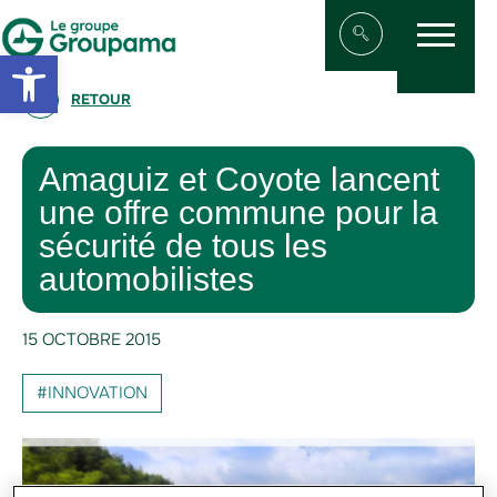
Menu
Aller au contenu
Aller à la navigation
Open toolbar
Afficher/masqu
RETOUR
Amaguiz et Coyote lancent
une offre commune pour la
sécurité de tous les
automobilistes
15 OCTOBRE 2015
#INNOVATION