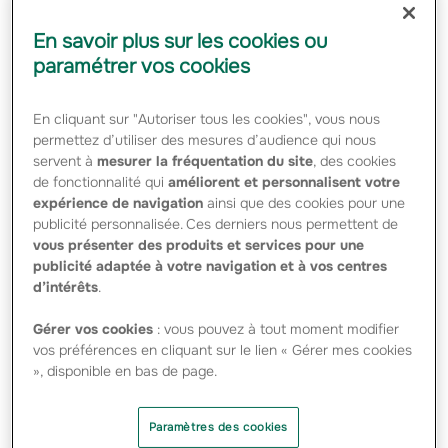
En savoir plus sur les cookies ou
paramétrer vos cookies
En cliquant sur "Autoriser tous les cookies", vous nous
permettez d’utiliser des mesures d’audience qui nous
servent à
mesurer la fréquentation du site
, des cookies
de fonctionnalité qui
améliorent et personnalisent votre
Coyote, leader européen de l'aide à la
expérience de navigation
ainsi que des cookies pour une
conduite communautaire, et Amaguiz,
publicité personnalisée. Ces derniers nous permettent de
vous présenter des produits et services pour une
assureur en ligne innovant, se lancent dans
publicité adaptée à votre navigation et à vos centres
une réflexion sur la sécurité, la prévention et
d’intérêts
.
les habitudes de conduite des automobilistes.
Gérer vos cookies
: vous pouvez à tout moment modifier
Ce partenariat stratégique permettra à
vos préférences en cliquant sur le lien « Gérer mes cookies
Amaguiz et Coyote d'imaginer de nouveaux
», disponible en bas de page.
services de prévention et d'assistance.
Paramètres des cookies