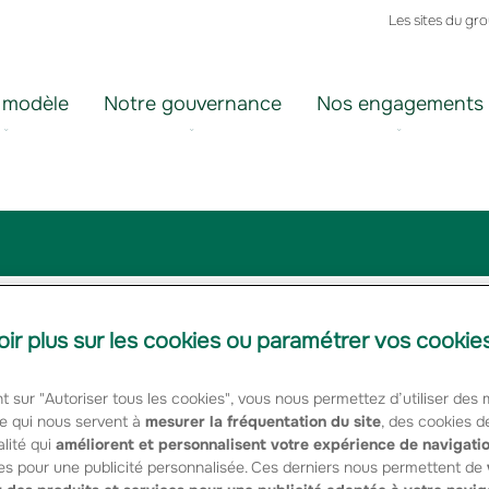
Les sites du gr
 modèle
Notre gouvernance
Nos engagements
oir plus sur les cookies ou paramétrer vos cookie
t sur "Autoriser tous les cookies", vous nous permettez d’utiliser des
e qui nous servent à
mesurer la fréquentation du site
, des cookies d
lité qui
améliorent et personnalisent votre expérience de navigati
es pour une publicité personnalisée. Ces derniers nous permettent de
 secteur de l’assurance bien souvent méconnu et à renforcer l’attract