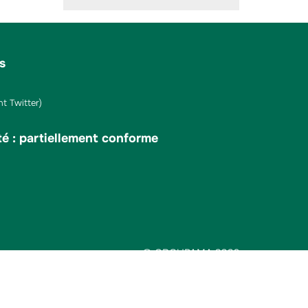
s
t Twitter)
té : partiellement conforme
© GROUPAMA 2026
s des cookies