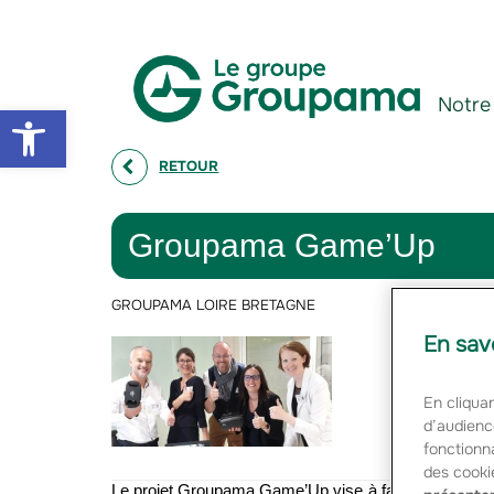
Aller au contenu
Aller à la navigation
Notre
Open toolbar
RETOUR
Groupama Game’Up
GROUPAMA LOIRE BRETAGNE
En sav
En cliquan
d’audienc
fonctionna
des cooki
Le projet Groupama Game’Up vise à faire connaitre le