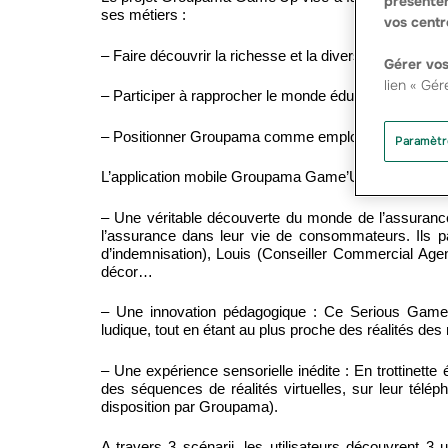
présenter
ses métiers :
vos centr
– Faire découvrir la richesse et la diversité de nos mé
Gérer vos
lien « Gér
– Participer à rapprocher le monde éducatif et écono
– Positionner Groupama comme employeur préféré sur l
Paramètr
L’application mobile Groupama Game’Up téléchargeable
– Une véritable découverte du monde de l’assurance 
l’assurance dans leur vie de consommateurs. Ils pa
d’indemnisation), Louis (Conseiller Commercial Agenc
décor…
– Une innovation pédagogique : Ce Serious Game p
ludique, tout en étant au plus proche des réalités des
– Une expérience sensorielle inédite : En trottinette
des séquences de réalités virtuelles, sur leur télé
disposition par Groupama).
A travers 3 scénarii, les utilisateurs découvrent 3