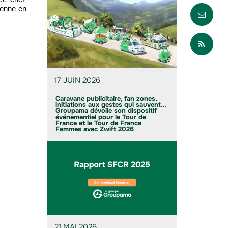
Envo
ienne en
Part
17 JUIN 2026
Caravane publicitaire, fan zones,
initiations aux gestes qui sauvent...
Groupama dévoile son dispositif
événementiel pour le Tour de
France et le Tour de France
Femmes avec Zwift 2026
21 MAI 2026