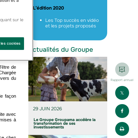
ation et à
L’édition 2020
quant sur le
Les Top succès en vidéo
et les projets proposés
 les cookies
Actualités du Groupe
’être de
(Chargée
nvers du
Rapport annuel
Part
de façon
Part
29 JUIN 2026
dite avec
 mises à
Le Groupe Groupama accélère la
transformation de ses
Impr
investissements
nce chez