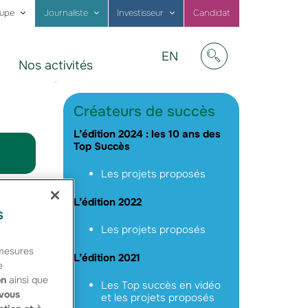
oupe
Journaliste
Investisseur
Candidat
Visit
EN
Nos activités
our
Afficher/masquer
website
in
English
Créateurs de succès
L’édition 2024 : les 10 ans des
Top Succès
Les projets proposés
L’édition 2022
s
Les projets proposés
 mesures
L’édition 2021
e
on
ainsi que
Les Top succès en vidéo
vous
et les projets proposés
ivité de