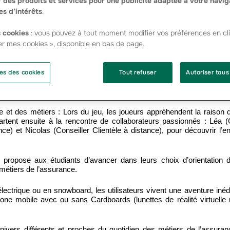
 des produits et services pour une publicité adaptée à votre navig
es d’intérêts
.
tiers d’assureur mutualiste.
 cookies
: vous pouvez à tout moment modifier vos préférences en cli
er mes cookies », disponible en bas de page.
mique.
e territoire !
es des cookies
Tout refuser
Autoriser tous
 sur les stores, propose aux utilisateurs :
et des métiers : Lors du jeu, les joueurs appréhendent la raison d
rtent ensuite à la rencontre de collaborateurs passionnés : Léa 
e) et Nicolas (Conseiller Clientèle à distance), pour découvrir l’e
ropose aux étudiants d’avancer dans leurs choix d’orientation 
 métiers de l’assurance.
 électrique ou en snowboard, les utilisateurs vivent une aventure iné
phone mobile avec ou sans Cardboards (lunettes de réalité virtuelle
 univers différents et proches du quotidien des métiers de l’assura