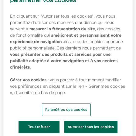
paramétrer vos cookies
(LGEF) consolident leur partenariat en s’associant pour
promouvoir l’application
ACTIFOOT
. Elle est à destination
de tous les acteurs du foot du Grand Est (dirigeants de
En cliquant sur "Autoriser tous les cookies", vous nous
clubs, éducateurs, joueurs, arbitres…).
permettez d’utiliser des mesures d’audience qui nous
servent à
mesurer la fréquentation du site
, des cookies
Ce » Service aux Clubs » est une plateforme qui
de fonctionnalité qui
améliorent et personnalisent votre
regroupe l’ensemble des informations, supports, contacts
expérience de navigation
ainsi que des cookies pour une
et renseignements nécessaires au quotidien pour
publicité personnalisée. Ces derniers nous permettent de
accompagner les Clubs de football amateurs du Grand Est
dans la gestion de leurs activités sportives : organisation
vous présenter des produits et services pour une
de compétitions, communication des résultats… Il met à
publicité adaptée à votre navigation et à vos centres
disposition également tout ce qu’une instance associative
d’intérêts
.
doit savoir pour faire vivre son Club.
Gérer vos cookies
: vous pouvez à tout moment modifier
Les services proposés doivent permettre de relever les
vos préférences en cliquant sur le lien « Gérer mes cookies
quatre défis auxquels est confronté le monde associatif :
», disponible en bas de page.
– la transition écologique qui oblige à revoir par exemple
les modes de déplacements, de consommation d’eau, de
Paramètres des cookies
gestion des déchets ;
– La transition numérique qui change la manière de
Tout refuser
Autoriser tous les cookies
communiquer avec les licenciés ou la Ligue, avec le défi de
mobiliser collectivement ;