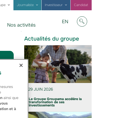
oupe
Journaliste
Investisseur
Candidat
Visit
EN
Nos activités
our
Afficher/masquer
website
in
Actualités du groupe
English
s
 mesures
29 JUIN 2026
e
on
ainsi que
Le Groupe Groupama accélère la
cé la
transformation de ses
vous
investissements
ation et à