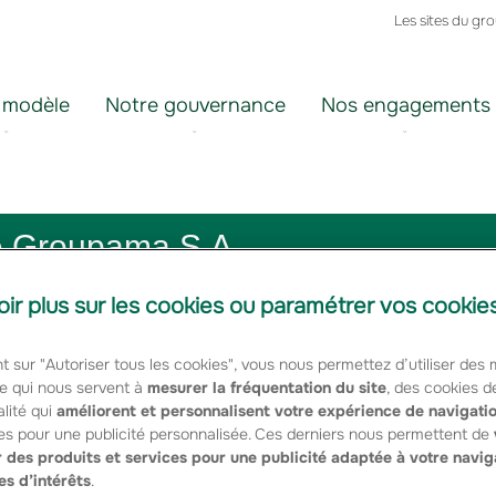
Les sites du gr
 modèle
Notre gouvernance
Nos engagements
de Groupama S.A
oir plus sur les cookies ou paramétrer vos cookie
t sur "Autoriser tous les cookies", vous nous permettez d’utiliser des
e qui nous servent à
mesurer la fréquentation du site
, des cookies d
lité qui
améliorent et personnalisent votre expérience de navigati
ristian Collin, Directeur Général Délégué, ont annon
es pour une publicité personnalisée. Ces derniers nous permettent de
qui sera effective le 1er décembre 2011
 des produits et services pour une publicité adaptée à votre navig
es d’intérêts
.