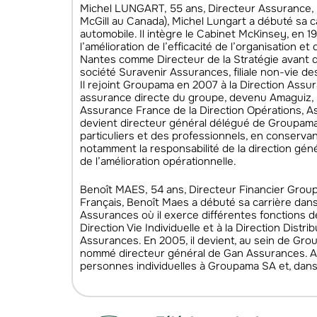
Michel LUNGART, 55 ans, Directeur Assurance, B
McGill au Canada), Michel Lungart a débuté sa
automobile. Il intègre le Cabinet McKinsey, en 19
l’amélioration de l’efficacité de l’organisation 
Nantes comme Directeur de la Stratégie avant d
société Suravenir Assurances, filiale non-vie d
Il rejoint Groupama en 2007 à la Direction Assura
assurance directe du groupe, devenu Amaguiz, la
Assurance France de la Direction Opérations, Assu
devient directeur général délégué de Groupama
particuliers et des professionnels, en conservan
notamment la responsabilité de la direction géné
de l’amélioration opérationnelle.
Benoît MAES, 54 ans, Directeur Financier Groupe
Français, Benoît Maes a débuté sa carrière dans l
Assurances où il exerce différentes fonctions 
Direction Vie Individuelle et à la Direction Distr
Assurances. En 2005, il devient, au sein de Group
nommé directeur général de Gan Assurances. A c
personnes individuelles à Groupama SA et, dan