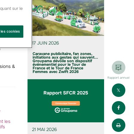
quant sur le
 les cookies
17 JUIN 2026
e
Caravane publicitaire, fan zones,
initiations aux gestes qui sauvent...
Groupama dévoile son dispositif
événementiel pour le Tour de
usions &
France et le Tour de France
Femmes avec Zwift 2026
Rapport annuel
Part
Part
e
Impr
t les
ifs
21 MAI 2026
s