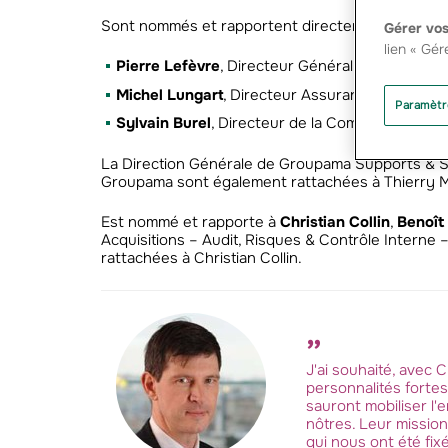
Sont nommés et rapportent directement à
Thierr
Gérer vos
lien « Gér
Pierre Lefèvre
, Directeur Général International &
Michel Lungart
, Directeur Assurance, Banque &
Paramètr
Sylvain Burel
, Directeur de la Communication 
La Direction Générale de Groupama Supports & Ser
Groupama sont également rattachées à Thierry M
Est nommé et rapporte à
Christian Collin
,
Benoît
Acquisitions – Audit, Risques & Contrôle Interne
rattachées à Christian Collin.
J'ai souhaité, avec 
personnalités forte
sauront mobiliser l'
nôtres. Leur mission
qui nous ont été fixé