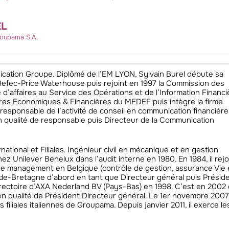
EL
roupama S.A.
cation Groupe. Diplômé de l’EM LYON, Sylvain Burel débute sa
Befec-Price Waterhouse puis rejoint en 1997 la Commission des
’affaires au Service des Opérations et de l’Information Financi
aires Economiques & Financières du MEDEF puis intègre la firme
sponsable de l’activité de conseil en communication financière
en qualité de responsable puis Directeur de la Communication
ational et Filiales. Ingénieur civil en mécanique et en gestion
ez Unilever Benelux dans l’audit interne en 1980. En 1984, il rejo
de management en Belgique (contrôle de gestion, assurance Vie 
de-Bretagne d’abord en tant que Directeur général puis Présid
rectoire d’AXA Nederland BV (Pays-Bas) en 1998. C’est en 2002 q
 qualité de Président Directeur général. Le 1er novembre 2007
iliales italiennes de Groupama. Depuis janvier 2011, il exerce le