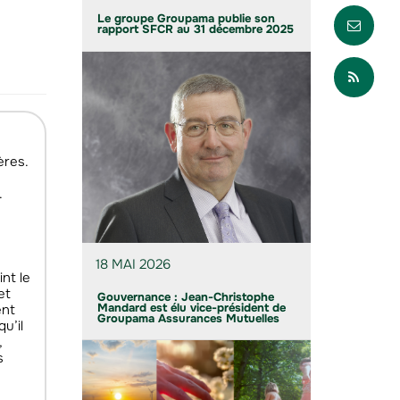
Envo
Le groupe Groupama publie son
rapport SFCR au 31 décembre 2025
Part
ères.
.
18 MAI 2026
int le
et
Gouvernance : Jean-Christophe
Mandard est élu vice-président de
ent
Groupama Assurances Mutuelles
u’il
,
s