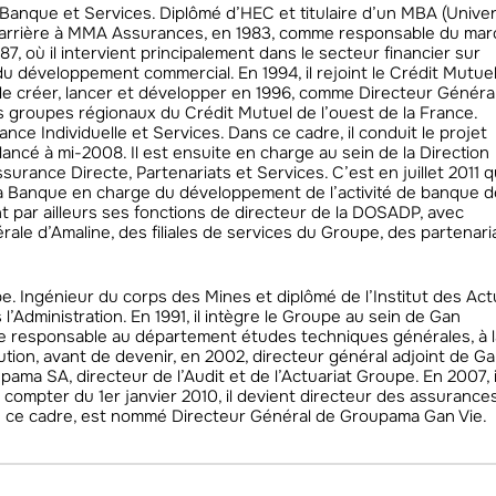
anque et Services. Diplômé d’HEC et titulaire d’un MBA (Univer
 carrière à MMA Assurances, en 1983, comme responsable du ma
87, où il intervient principalement dans le secteur financier sur
et du développement commercial. En 1994, il rejoint le Crédit Mutue
e créer, lancer et développer en 1996, comme Directeur Général,
es groupes régionaux du Crédit Mutuel de l’ouest de la France.
nce Individuelle et Services. Dans ce cadre, il conduit le projet
ncé à mi-2008. Il est ensuite en charge au sein de la Direction
rance Directe, Partenariats et Services. C’est en juillet 2011 qu
 Banque en charge du développement de l’activité de banque d
t par ailleurs ses fonctions de directeur de la DOSADP, avec
rale d’Amaline, des filiales de services du Groupe, des partenari
. Ingénieur du corps des Mines et diplômé de l’Institut des Act
’Administration. En 1991, il intègre le Groupe au sein de Gan
de responsable au département études techniques générales, à l
ibution, avant de devenir, en 2002, directeur général adjoint de G
ama SA, directeur de l’Audit et de l’Actuariat Groupe. En 2007, i
ompter du 1er janvier 2010, il devient directeur des assurance
s ce cadre, est nommé Directeur Général de Groupama Gan Vie.