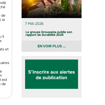
sité
rché
l de
 la
7 MAI 2026
Le groupe Groupama publie son
rapport de Durabilité 2025
’il
e
EN VOIR PLUS ...
ats et
uaires
a
an
l est
s de