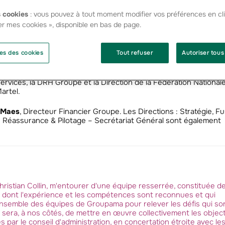
y Martel
:
 cookies
: vous pouvez à tout moment modifier vos préférences en cli
er mes cookies », disponible en bas de page.
 Filiales,
 Services,
es des cookies
Tout refuser
Autoriser tous
Groupe.
vices, la DRH Groupe et la Direction de la Fédération National
artel.
 Maes
, Directeur Financier Groupe. Les Directions : Stratégie, F
 – Réassurance & Pilotage – Secrétariat Général sont également
Christian Collin, m'entourer d'une équipe resserrée, constituée d
s dont l'expérience et les compétences sont reconnues et qui
ensemble des équipes de Groupama pour relever les défis qui son
 sera, à nos côtés, de mettre en œuvre collectivement les object
s par le conseil d'administration, en concertation étroite avec le