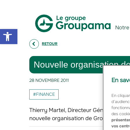
Aller au contenu
Aller à la navigation
Notre
Open toolbar
RETOUR
Nouvelle organisation 
En sav
28 NOVEMBRE 2011
#FINANCE
En cliquan
d’audienc
fonctionna
Thierry Martel, Directeur Général, et Ch
des cooki
nouvelle organisation de Groupama S.A 
présenter
vos centr