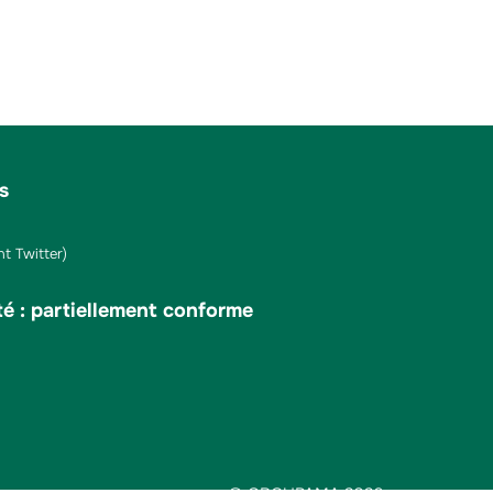
s
t Twitter)
té : partiellement conforme