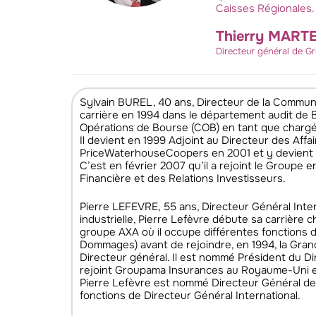
Caisses Régionales.
Thierry MART
Directeur général de G
Sylvain BUREL, 40 ans, Directeur de la Communi
carrière en 1994 dans le département audit de 
Opérations de Bourse (COB) en tant que chargé d
Il devient en 1999 Adjoint au Directeur des Aff
PriceWaterhouseCoopers en 2001 et y devient re
C’est en février 2007 qu’il a rejoint le Groupe 
Financière et des Relations Investisseurs.
Pierre LEFEVRE, 55 ans, Directeur Général Intern
industrielle, Pierre Lefèvre débute sa carrière ch
groupe AXA où il occupe différentes fonctions 
Dommages) avant de rejoindre, en 1994, la Gran
Directeur général. Il est nommé Président du Di
rejoint Groupama Insurances au Royaume-Uni en
Pierre Lefèvre est nommé Directeur Général des f
fonctions de Directeur Général International.