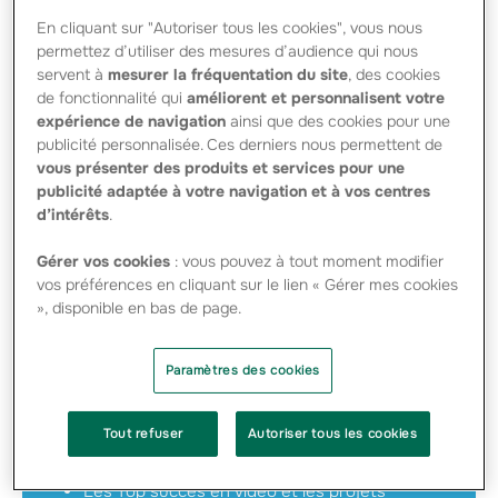
En cliquant sur "Autoriser tous les cookies", vous nous
permettez d’utiliser des mesures d’audience qui nous
servent à
mesurer la fréquentation du site
, des cookies
de fonctionnalité qui
améliorent et personnalisent votre
expérience de navigation
ainsi que des cookies pour une
publicité personnalisée. Ces derniers nous permettent de
vous présenter des produits et services pour une
publicité adaptée à votre navigation et à vos centres
d’intérêts
.
Créateurs de succès
Gérer vos cookies
: vous pouvez à tout moment modifier
L’édition 2024 : les 10 ans des Top Succès
vos préférences en cliquant sur le lien « Gérer mes cookies
», disponible en bas de page.
Les projets proposés
L’édition 2022
Paramètres des cookies
Les projets proposés
Tout refuser
Autoriser tous les cookies
L’édition 2021
Les Top succès en vidéo et les projets