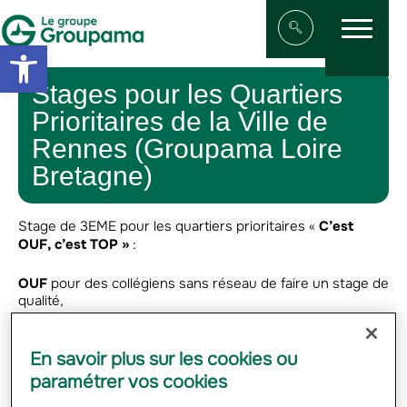
Menu
Aller au contenu
Aller à la navigation
Open toolbar
Afficher/masqu
Stages pour les Quartiers
Prioritaires de la Ville de
Rennes (Groupama Loire
Bretagne)
Stage de 3
EME
pour les quartiers prioritaires «
C’est
OUF, c’est TOP »
:
OUF
pour des collégiens sans réseau de faire un stage de
qualité,
TOP
, pour l’entreprise, de réaliser avec envie et plaisir
une action inclusive.
En savoir plus sur les cookies ou
paramétrer vos cookies
Pour en savoir plus, cliquez sur les images ci-dessous.