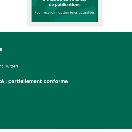
s
t Twitter)
té : partiellement conforme
© GROUPAMA 2026