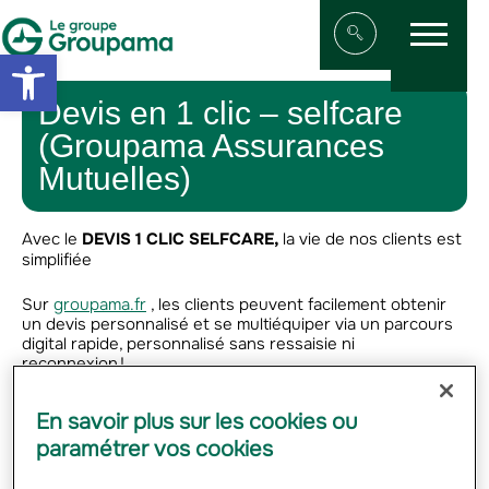
Menu
Aller au contenu
Aller à la navigation
Open toolbar
Afficher/masqu
Devis en 1 clic – selfcare
(Groupama Assurances
Mutuelles)
Avec le
DEVIS 1 CLIC SELFCARE,
la vie de nos clients est
simplifiée
Sur
groupama.fr
, les clients peuvent facilement obtenir
un devis personnalisé et se multiéquiper via un parcours
digital rapide, personnalisé sans ressaisie ni
reconnexion !
Pour en savoir plus, cliquez sur les images ci-dessous.
En savoir plus sur les cookies ou
paramétrer vos cookies