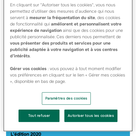
En cliquant sur "Autoriser tous les cookies", vous nous
permettez d’utiliser des mesures d’audience qui nous
servent à
mesurer la fréquentation du site
, des cookies
de fonctionnalité qui
améliorent et personnalisent votre
expérience de navigation
ainsi que des cookies pour une
publicité personnalisée. Ces derniers nous permettent de
vous présenter des produits et services pour une
Créateurs de succès
publicité adaptée à votre navigation et à vos centres
L’édition 2024 : les 10 ans des Top Succès
d’intérêts
.
Les projets proposés
Gérer vos cookies
: vous pouvez à tout moment modifier
vos préférences en cliquant sur le lien « Gérer mes cookies
L’édition 2022
», disponible en bas de page.
Les projets proposés
Paramètres des cookies
L’édition 2021
Les Top succès en vidéo et les projets
Tout refuser
Autoriser tous les cookies
proposés
L’édition 2020