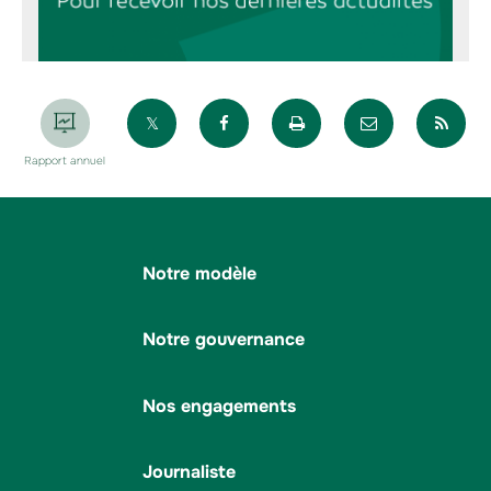
Partager sur X
Partager sur Facebook
Imprimer la page
Envoyer par 
Par
Rapport annuel
Notre modèle
Notre gouvernance
Nos engagements
Journaliste