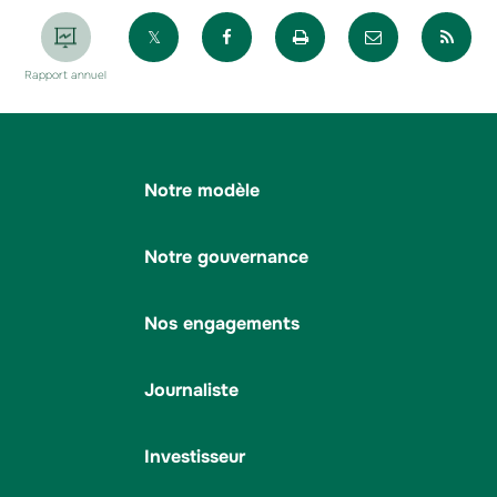
Partager sur X
Partager sur Facebook
Imprimer la page
Envoyer par 
Par
Rapport annuel
Notre modèle
Notre gouvernance
Nos engagements
Journaliste
Investisseur