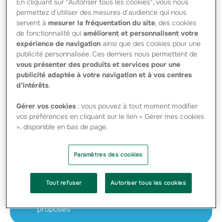
En cliquant sur "Autoriser tous les cookies", vous nous
permettez d’utiliser des mesures d’audience qui nous
servent à
mesurer la fréquentation du site
, des cookies
Créateurs de succès
de fonctionnalité qui
améliorent et personnalisent votre
expérience de navigation
ainsi que des cookies pour une
L’édition 2024 : les 10 ans des Top Succès
publicité personnalisée. Ces derniers nous permettent de
vous présenter des produits et services pour une
Les projets proposés
publicité adaptée à votre navigation et à vos centres
d’intérêts
.
L’édition 2022
Gérer vos cookies
: vous pouvez à tout moment modifier
Les projets proposés
vos préférences en cliquant sur le lien « Gérer mes cookies
», disponible en bas de page.
L’édition 2021
Les Top succès en vidéo et les projets
Paramètres des cookies
proposés
L’édition 2020
Tout refuser
Autoriser tous les cookies
Les Top succès en vidéo et les projets
proposés