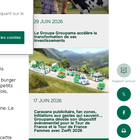
quant sur le
011 de »
29 JUIN 2026
 de
oupama
Le Groupe Groupama accélère la
j’en
transformation de ses
 les cookies
les
investissements
és
e burger
Rapport annuel
petits
Part
ois,
17 JUIN 2026
ine. Le
Part
Caravane publicitaire, fan zones,
initiations aux gestes qui sauvent...
Groupama dévoile son dispositif
événementiel pour le Tour de
Impr
France et le Tour de France
Femmes avec Zwift 2026
 cette