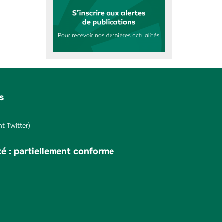
s
t Twitter)
té : partiellement conforme