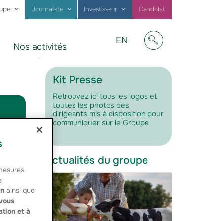
oupe
Journaliste
Investisseur
Candidat
Visit
EN
Nos activités
our
Afficher/masquer
website
in
English
Kit Presse
Retrouvez ici tous les logos et
toutes les photos des
dirigeants mis à disposition pour
communiquer sur le Groupe
s
Actualités du groupe
 mesures
e
on
ainsi que
, pour
vous
ation et à