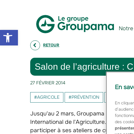
Aller au contenu
Aller à la navigation
Notre
Open toolbar
RETOUR
Salon de l’agriculture : 
27 FÉVRIER 2014
En sav
#AGRICOLE
#PRÉVENTION
#RÉGIONS
En cliquan
d’audienc
Jusqu'au 2 mars, Groupama vous donne
fonctionna
International de l'Agriculture. Le jeune 
des cooki
présenter
participer à ses ateliers de cuisine. Re