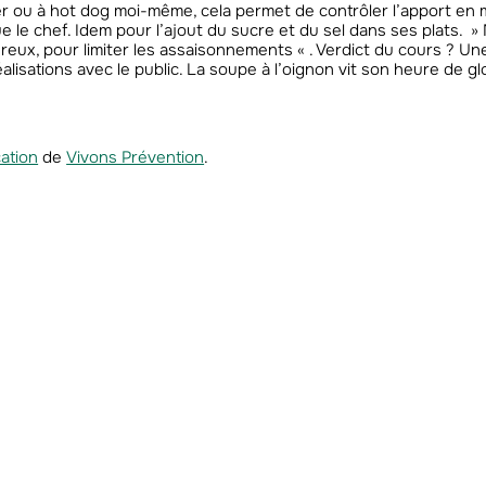
er ou à hot dog moi-même, cela permet de contrôler l’apport en 
ique le chef. Idem pour l’ajout du sucre et du sel dans ses plats. »
reux, pour limiter les assaisonnements « . Verdict du cours ? Une
lisations avec le public. La soupe à l’oignon vit son heure de glo
cation
de
Vivons Prévention
.