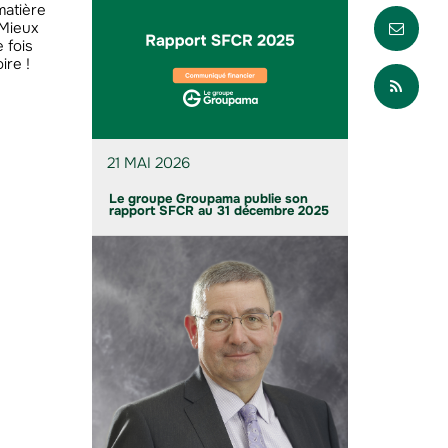
matière
Envo
 Mieux
 fois
ire !
Part
21 MAI 2026
Le groupe Groupama publie son
rapport SFCR au 31 décembre 2025