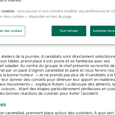
es d’intérêts
.
 cookies
: vous pouvez à tout moment modifier vos préférences en cli
’Agriculture. Le jeune chef Ruben Sarfati gagnant de l’édition 2
er mes cookies », disponible en bas de page.
hef 2012 s’apprête à démarrer, tout sourire, son premier atelier
 à l’oignon » ! Les produits du terroir de la caisse régionale Gr
 jour de salon. » A chaque session, je revisite une spécialité et 
es des cookies
Tout refuser
Autoriser tous
à mes élèves « , explique le chef. Pendant les 9 jours du salon, 
seront ainsi mises à l’honneur.
 ateliers de la journée, 4 candidats sont directement sélectionn
on tablier, prend place à son poste et se familiarise avec ses
 et saladier. Au centre du groupe, le chef présente sa recette d
nnel par un pavé d’oignon caramélisé et pané et nous ferons nos 
 la bonne humeur. » Je ne prends pas plus de 4 candidats à la f
de leur donner des conseils pour diminuer leur apport en matières
faux mouvements « , explique Ruben. La découpe des aliments, la
e cuisson… étant des étapes particulièrement périlleuses en cuis
es bonnes réactions de cuisinier pour éviter l’accident.
ées
gnon caramélisé, prennent place autour des cuisiniers. A quoi sert