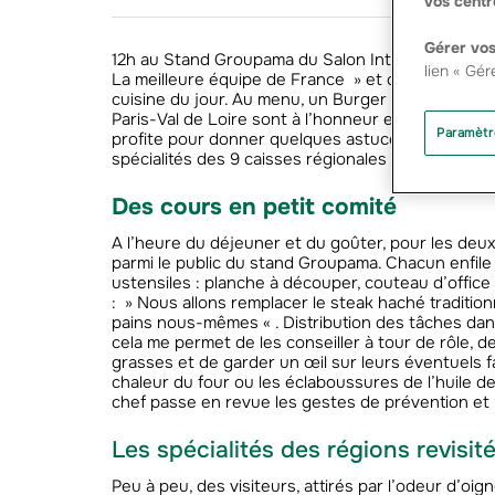
vos centr
Gérer vos
12h au Stand Groupama du Salon International de l
lien « Gér
La meilleure équipe de France » et candidat Top C
cuisine du jour. Au menu, un Burger façon « Soupe
Paris-Val de Loire sont à l’honneur en ce troisième
Paramètr
profite pour donner quelques astuces de nutrition 
spécialités des 9 caisses régionales de Groupama 
Des cours en petit comité
A l’heure du déjeuner et du goûter, pour les deux
parmi le public du stand Groupama. Chacun enfile s
ustensiles : planche à découper, couteau d’office
: » Nous allons remplacer le steak haché traditio
pains nous-mêmes « . Distribution des tâches dans
cela me permet de les conseiller à tour de rôle, 
grasses et de garder un œil sur leurs éventuels 
chaleur du four ou les éclaboussures de l’huile d
chef passe en revue les gestes de prévention et l
Les spécialités des régions revisit
Peu à peu, des visiteurs, attirés par l’odeur d’oi