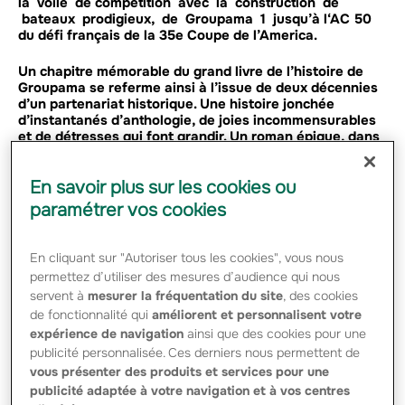
la voile de compétition avec la construction de
bateaux prodigieux, de Groupama 1 jusqu’à
l
‘
A
C 50
du défi français de la 35e Coupe de l’America.
Un chapitre mémorable du grand livre de l’histoire de
Groupama se referme ainsi à l’issue de deux décennies
d’un partenariat historique. Une histoire jonchée
d’instantanés d’anthologie, de joies incommensurables
et de détresses qui font grandir. Un roman épique, dans
lequel il est si bon de se replonger à l’heure où
Groupama et Franck Cammas arrivent, avec fierté et
En savoir plus sur les cookies ou
émotion, au terme de leur aventure commune…
paramétrer vos cookies
En cliquant sur "Autoriser tous les cookies", vous nous
DONNER ET RECEVOIR
permettez d’utiliser des mesures d’audience qui nous
En août 1998, soit dix mois à peine après la signature du
servent à
mesurer la fréquentation du site
, des cookies
partenariat entre le skipper et Groupama, le binôme
de fonctionnalité qui
améliorent et personnalisent votre
s’illustrera en mer sur le trimaran Groupama 1 avec lequel
expérience de navigation
ainsi que des cookies pour une
Franck Cammas terminera deuxième dès son premier
publicité personnalisée. Ces derniers nous permettent de
Grand Prix à la Trinité-sur-Mer, puis troisième de La Route
vous présenter des produits et services pour une
du Rhum. Le ton était donné.
publicité adaptée à votre navigation et à vos centres