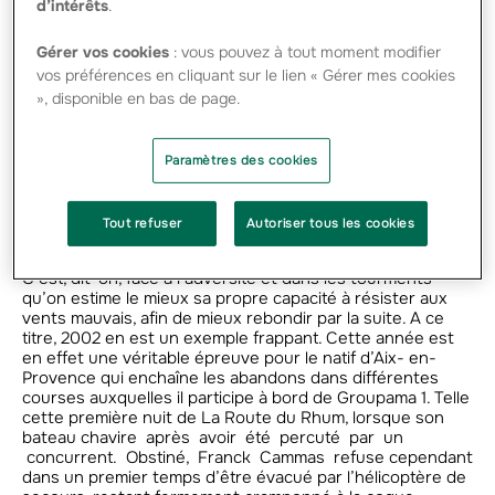
d’intérêts
.
L’année suivante, Le petit Mozart de la voile disputera six
courses à la barre de ce même multicoque et montera à
cinq reprises sur le podium, dont une deuxième place
Gérer vos cookies
: vous pouvez à tout moment modifier
remarquable lors de la Transat Jacques Vabre avec Steve
vos préférences en cliquant sur le lien « Gérer mes cookies
Ravussin. En 2001, ce bateau passera la bagatelle de onze
», disponible en bas de page.
mille heures en chantier pour le rendre encore plus
performant. Un travail qui, une nouvelle fois, portera ses
fruits avec un nouveau titre en ORMA et surtout une
Paramètres des cookies
victoire mémorable car pleine de rebondissements à la
Transat Jacques Vabre.
Tout refuser
Autoriser tous les cookies
A VAINCRE SANS PÉRIL…
C’est, dit-on, face à l’adversité et dans les tourments
qu’on estime le mieux sa propre capacité à résister aux
vents mauvais, afin de mieux rebondir par la suite. A ce
titre, 2002 en est un exemple frappant. Cette année est
en effet une véritable épreuve pour le natif d’Aix- en-
Provence qui enchaîne les abandons dans différentes
courses auxquelles il participe à bord de Groupama 1. Telle
cette première nuit de La Route du Rhum, lorsque son
bateau chavire après avoir été percuté par un
concurrent. Obstiné, Franck Cammas refuse cependant
dans un premier temps d’être évacué par l’hélicoptère de