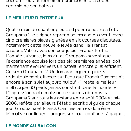
secours, restant fermement cramponné à la coque
centrale de son bateau…
LE MEILLEUR D’ENTRE EUX
Quatre mois de chantier plus tard pour remettre à flots
Groupama 1, le skipper reprend sa marche en avant avec
cinq premières places glanées en six courses disputées,
notamment cette nouvelle levée dans la Transat
Jacques Vabre avec son coéquipier Franck Proffit.
L’année suivante, le marin et Groupama savent que
l’expérience acquise lors des six premières années, doit
maintenant évoluer vers un bateau encore plus efficient.
Ce sera Groupama 2. Un trimaran hyper rapide, si
redoutablement efficace sur l’eau que Franck Cammas dit
encore à son sujet aujourd’hui qu' » il reste le meilleur
multicoque 60 pieds jamais construit dans le monde. »
L’impressionnante moisson de succès obtenus par
Groupama 2 sur tous les océans entre août 2004 et mi-
2006, reflète par ailleurs l’état d’esprit qui guide chaque
jour Groupama et Franck Cammas, armés du même
leitmotiv : continuer à progresser pour continuer à gagner.
LE MONDE AU BALCON