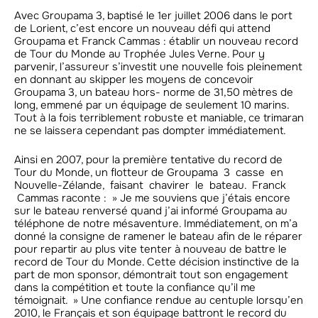
Avec Groupama 3, baptisé le 1er juillet 2006 dans le port
de Lorient, c’est encore un nouveau défi qui attend
Groupama et Franck Cammas : établir un nouveau record
de Tour du Monde au Trophée Jules Verne. Pour y
parvenir, l’assureur s’investit une nouvelle fois pleinement
en donnant au skipper les moyens de concevoir
Groupama 3, un bateau hors- norme de 31,50 mètres de
long, emmené par un équipage de seulement 10 marins.
Tout à la fois terriblement robuste et maniable, ce trimaran
ne se laissera cependant pas dompter immédiatement.
Ainsi en 2007, pour la première tentative du record de
Tour du Monde, un flotteur de Groupama 3 casse en
Nouvelle-Zélande, faisant chavirer le bateau. Franck
Cammas raconte : » Je me souviens que j’étais encore
sur le bateau renversé quand j’ai informé Groupama au
téléphone de notre mésaventure. Immédiatement, on m’a
donné la consigne de ramener le bateau afin de le réparer
pour repartir au plus vite tenter à nouveau de battre le
record de Tour du Monde. Cette décision instinctive de la
part de mon sponsor, démontrait tout son engagement
dans la compétition et toute la confiance qu’il me
témoignait. » Une confiance rendue au centuple lorsqu’en
2010, le Français et son équipage battront le record du