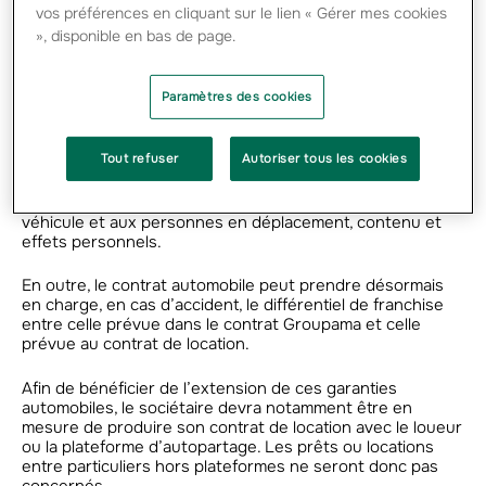
vos préférences en cliquant sur le lien « Gérer mes cookies
deux principaux piliers : la location de véhicules et le
covoiturage.
», disponible en bas de page.
Location d’un véhicule auprès d’un professionnel ou
Paramètres des cookies
auprès d’un particulier via une plateforme
d’autopartage
Tout refuser
Autoriser tous les cookies
Dans ces situations, l’assuré peut voir les garanties
essentielles de son contrat étendues à son usage de
mobilité: accident corporel du conducteur, assistance au
véhicule et aux personnes en déplacement, contenu et
effets personnels.
En outre, le contrat automobile peut prendre désormais
en charge, en cas d’accident, le différentiel de franchise
entre celle prévue dans le contrat Groupama et celle
prévue au contrat de location.
Afin de bénéficier de l’extension de ces garanties
automobiles, le sociétaire devra notamment être en
mesure de produire son contrat de location avec le loueur
ou la plateforme d’autopartage. Les prêts ou locations
entre particuliers hors plateformes ne seront donc pas
concernés.