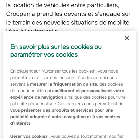
la location de véhicules entre particuliers,
Groupama prend les devants et s'engage sur
le terrain des nouvelles situations de mobilité
liées à l'automobile.
En savoir plus sur les cookies ou
Selon des chiffres récents, les modes de transport
paramétrer vos cookies
alternatifs et collaboratifs sont de plus en plus plébiscités.
En effet, 63% des Français songent à faire appel à un
service de covoiturage pour de prochains trajets et 53%
En cliquant sur "Autoriser tous les cookies", vous nous
sont intéressés par des solutions de transport à la
permettez d’utiliser des mesures d’audience qui nous
demande comme la location de voitures entre
servent à
mesurer la fréquentation du site
, des cookies
particuliers*.
de fonctionnalité qui
améliorent et personnalisent votre
expérience de navigation
ainsi que des cookies pour une
Afin de répondre à l’essor de ces nouveaux usages et
satisfaire les besoins de protection de ses sociétaires,
publicité personnalisée. Ces derniers nous permettent de
Groupama a décidé d’étendre les garanties actuelles de
vous présenter des produits et services pour une
son contrat automobile.
publicité adaptée à votre navigation et à vos centres
d’intérêts
.
Groupama propose désormais une extension des
principales garanties de son produit Automobile Conduire,
Gérer vos cookies
: vous pouvez à tout moment modifier
sans surcoût et sans formalités**, qui s’articule autour de