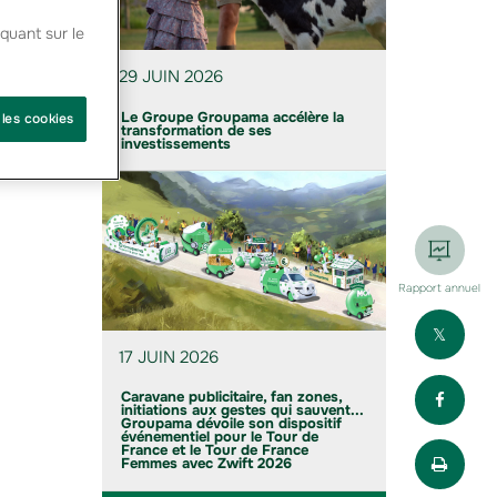
quant sur le
29 JUIN 2026
Le Groupe Groupama accélère la
 les cookies
transformation de ses
investissements
Rapport annuel
Part
17 JUIN 2026
Part
Caravane publicitaire, fan zones,
initiations aux gestes qui sauvent...
Groupama dévoile son dispositif
événementiel pour le Tour de
Impr
France et le Tour de France
Femmes avec Zwift 2026