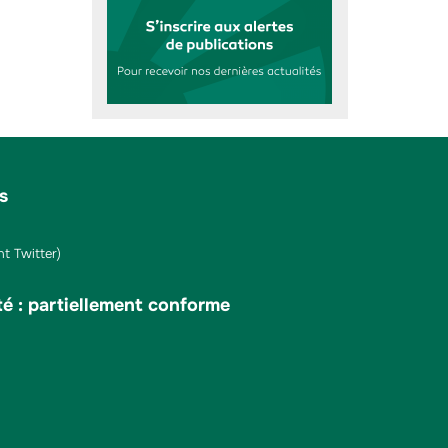
s
t Twitter)
té : partiellement conforme