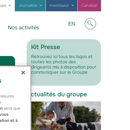
oupe
Journaliste
Investisseur
Candidat
Visit
EN
Nos activités
our
Afficher/masquer
website
in
English
Kit Presse
Retrouvez ici tous les logos et
toutes les photos des
dirigeants mis à disposition pour
communiquer sur le Groupe
s
Actualités du groupe
 mesures
e
on
ainsi que
vous
ation et à