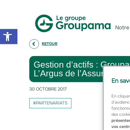
Aller au contenu
Aller à la navigation
Notre
Open toolbar
RETOUR
Gestion d’actifs : Grou
L’Argus de l’Assurance
En sav
30 OCTOBRE 2017
En cliquan
d’audienc
#PARTENARIATS
fonctionna
des cooki
présenter
vos centr