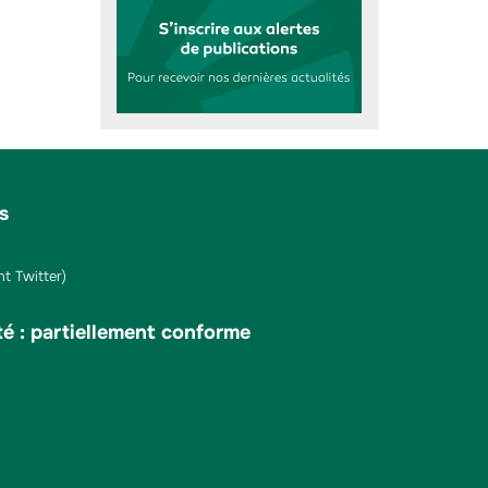
s
t Twitter)
té : partiellement conforme