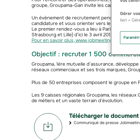
vos centr
groupe, Groupama-Gan invite les candidats à son
Gérer vos
Un évènement de recrutement pendant lequel des
lien « Gér
candidature et vous orienter vers les offres adapt
Le premier rendez-vous a lieu à Paris le 6 mars, p
Strasbourg et Lille) d’ici le 3 avril 2012.
Paramètr
Pour en savoir plus, www.jobmeeting-groupama
Objectif : recruter 1 500 commerci
Groupama, 1ére mutuelle d’assurance, développe 
réseaux commerciaux et ses trois marques, Grou
Plus de 50 entreprises composent le groupe en Fra
Les 9 caisses régionales Groupama, les réseaux Ga
de métiers et un vaste terrain d’évolution.
Télécharger le document
Communiqué de presse Jobmeeting 