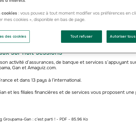
es d’intérêts
.
 Jobmeeting.
 cookies
: vous pouvez à tout moment modifier vos préférences en cli
 recruteurs seront aussi présents pour étudier avec vous vot
er mes cookies », disponible en bas de page.
ées à votre profil. Des postes sont à pourvoir dans la France ent
uis dans sept autres villes (Nantes, Bordeaux, Toulouse, Aix, Lyo
es des cookies
Tout refuser
Autoriser tous
-gan.com
aux sur huit sessions
son activité d’assurances, de banque et services s’appuyant su
pama, Gan et Amaguiz.com.
nce et dans 13 pays à l’international.
n et les filiales financières et de services vous proposent une 
Groupama-Gan : c’est parti ! - PDF - 85.96 Ko