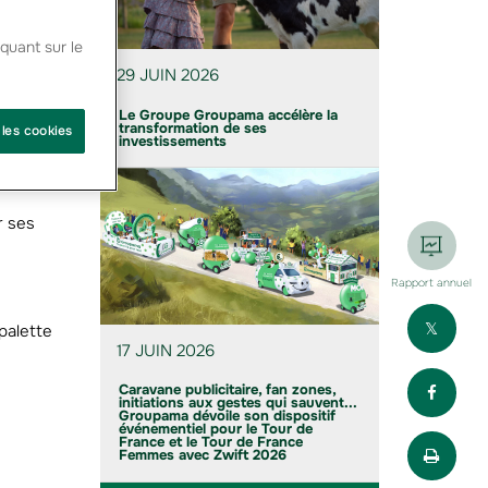
quant sur le
re
29 JUIN 2026
ière.
n,
Le Groupe Groupama accélère la
transformation de ses
 les cookies
investissements
r ses
Rapport annuel
Part
palette
17 JUIN 2026
Part
Caravane publicitaire, fan zones,
initiations aux gestes qui sauvent...
Groupama dévoile son dispositif
événementiel pour le Tour de
Impr
France et le Tour de France
Femmes avec Zwift 2026