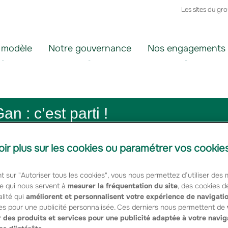
Les sites du gr
 modèle
Notre gouvernance
Nos engagements
 : c’est parti !
oir plus sur les cookies ou paramétrer vos cookie
née, sa tournée Jobmeeting du 6 mars au 3 avril
t sur "Autoriser tous les cookies", vous nous permettez d’utiliser des
e qui nous servent à
mesurer la fréquentation du site
, des cookies d
lité qui
améliorent et personnalisent votre expérience de navigati
urs opportunités aux candidats : un événement de recrutement
és d’emploi.
es pour une publicité personnalisée. Ces derniers nous permettent de
 des produits et services pour une publicité adaptée à votre navig
diversité des métiers, des marques et tous les avantages que pr