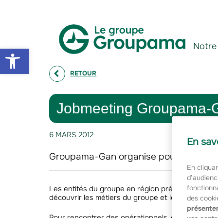
Aller au contenu
Aller à la navigation
Notre
Open toolbar
RETOUR
Jobmeeting Groupama-Gan
6 MARS 2012
En sav
Groupama-Gan organise pour la 2ème an
En cliquan
d’audienc
fonctionna
Les entités du groupe en région présenteront le
découvrir les métiers du groupe et les opportunit
des cooki
présenter
Pour rencontrer des opérationnels, découvrir la 