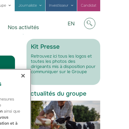
oupe
Journaliste
Investisseur
Candidat
Visit
EN
Nos activités
our
Afficher/masquer
website
in
English
Kit Presse
Retrouvez ici tous les logos et
toutes les photos des
dirigeants mis à disposition pour
communiquer sur le Groupe
s
 2012.
Actualités du groupe
 mesures
e
on
ainsi que
 pour
vous
ation et à
opose le