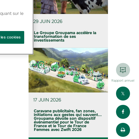
quant sur le
29 JUIN 2026
Le Groupe Groupama accélère la
transformation de ses
 les cookies
investissements
Rapport annuel
Part
17 JUIN 2026
Part
Caravane publicitaire, fan zones,
initiations aux gestes qui sauvent...
Groupama dévoile son dispositif
événementiel pour le Tour de
Impr
France et le Tour de France
Femmes avec Zwift 2026