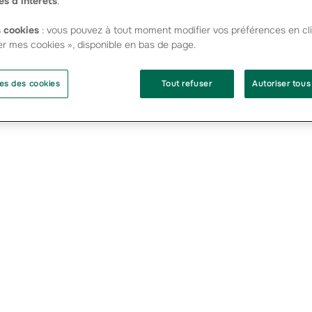
es d’intérêts
.
end hommage à Jean-Michel Lemétayer - PDF - 232.78 Ko
 cookies
: vous pouvez à tout moment modifier vos préférences en cli
er mes cookies », disponible en bas de page.
es des cookies
Tout refuser
Autoriser tous