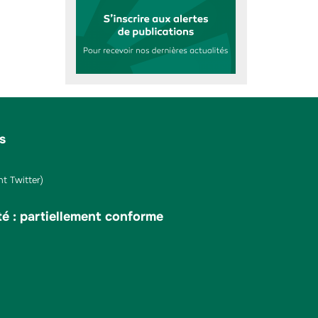
s
t Twitter)
té : partiellement conforme