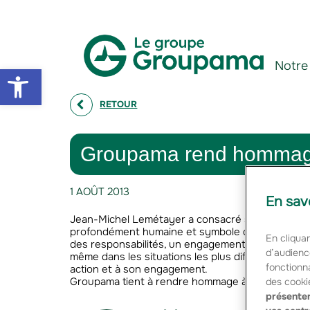
Aller au contenu
Aller à la navigation
Notre
Open toolbar
RETOUR
Groupama rend hommage
1 AOÛT 2013
En sav
Jean-Michel Lemétayer a consacré sa vie à la promo
profondément humaine et symbole de performanc
En cliquan
des responsabilités, un engagement personnel et
d’audienc
même dans les situations les plus difficiles. Le 
fonctionna
action et à son engagement.
Groupama tient à rendre hommage à sa mémoire et s
des cooki
présenter