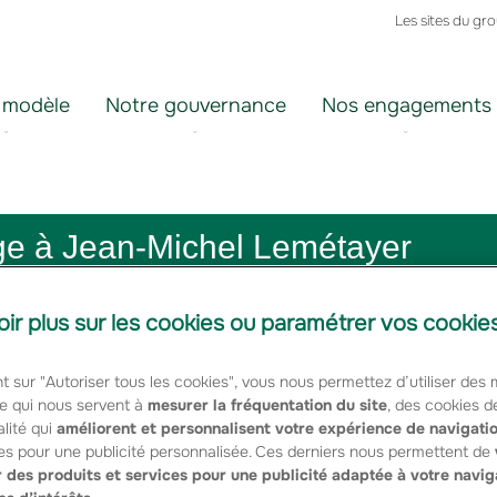
Les sites du gr
 modèle
Notre gouvernance
Nos engagements
 à Jean-Michel Lemétayer
oir plus sur les cookies ou paramétrer vos cookie
tion d’une certaine vision de l’agriculture tout à la fois
e économique. Il a exercé ses nombreux mandats avec un sens
t sur "Autoriser tous les cookies", vous nous permettez d’utiliser des
 un enthousiasme capables de convaincre tous ses interlocuteu
e qui nous servent à
mesurer la fréquentation du site
, des cookies d
monde agricole, sa Bretagne natale et la France doivent beaucoup 
lité qui
améliorent et personnalisent votre expérience de navigati
e joint à la tristesse de sa famille et de ses proches.
es pour une publicité personnalisée. Ces derniers nous permettent de
 des produits et services pour une publicité adaptée à votre navig