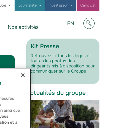
oupe
Journaliste
Investisseur
Candidat
Visit
EN
Nos activités
our
Afficher/masquer
website
in
English
Kit Presse
Retrouvez ici tous les logos et
toutes les photos des
dirigeants mis à disposition pour
communiquer sur le Groupe
s
Actualités du groupe
 aigu
 mesures
rs
e
à son
on
ainsi que
vous
ation et à