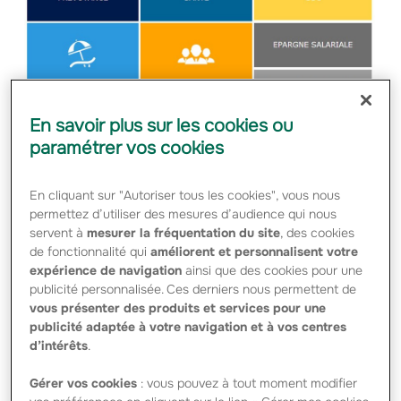
En savoir plus sur les cookies ou
Quatre fois lauréat du prix du meilleur
paramétrer vos cookies
extranet décerné par le courtage, Argus d'or
pour le blog Deexit, précurseur dans la
En cliquant sur "Autoriser tous les cookies", vous nous
permettez d’utiliser des mesures d’audience qui nous
création d'une application santé mobile pour
servent à
mesurer la fréquentation du site
, des cookies
les assurés en 2009, Gan Eurocourtage fait
de fonctionnalité qui
améliorent et personnalisent votre
de la performance des services en ligne pour
expérience de navigation
ainsi que des cookies pour une
publicité personnalisée. Ces derniers nous permettent de
ses courtiers une priorité.
vous présenter des produits et services pour une
publicité adaptée à votre navigation et à vos centres
d’intérêts
.
Sur un marché des assurances collectives exigeant
techniquement, structuré par des évolutions
Gérer vos cookies
: vous pouvez à tout moment modifier
règlementaires et très concurrentiel, Gan Eurocourtage