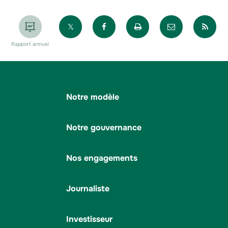
Partager sur X
Partager sur Facebook
Imprimer la page
Envoyer par 
Par
Rapport annuel
Notre modèle
Notre gouvernance
Nos engagements
Journaliste
Investisseur