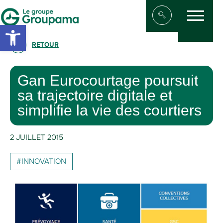
Menu
Aller au contenu
Aller à la navigation
Open toolbar
Afficher/masqu
RETOUR
Gan Eurocourtage poursuit
sa trajectoire digitale et
simplifie la vie des courtiers
2 JUILLET 2015
#INNOVATION