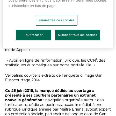
vos préférences en cliquant sur le lien « Gérer mes cookies
franchit un nouveau cap sur le terrain du digital. Le plan
d’actions activé a notamment été guidé par les résultats
», disponible en bas de page.
de l’enquête d’image menée auprès des courtiers et par
les travaux d’un groupe de travail créé autour de
l’extranet avec ces derniers.
Paramètres des cookies
» Les courtiers veulent des solutions simples et pratiques
»
Tout refuser
Autoriser tous les cookies
» Un extranet plus intuitif, avec une ergonomie sympa à la
mode Apple »
1
» Avoir en ligne de l’information juridique, les CCN
, des
statistiques automatiques sur notre portefeuille »
Verbatims courtiers extraits de l’enquête d’image Gan
Eurocourtage 2014
Ce 25 juin 2015, la marque dédiée au courtage a
présenté à ses courtiers partenaires un extranet
nouvelle génération
: navigation organisée autour des
tarificateurs, dédié au business, accès immédiat à une
rubrique juridique animée par Maître Briens, avocat expert
en protection sociale, partenaire de longue date de Gan