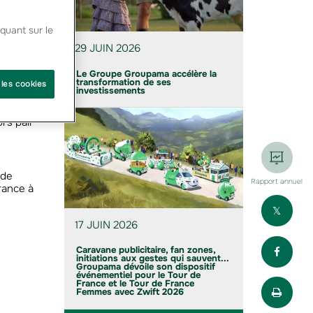
être
u cette
quant sur le
29 JUIN 2026
’Océan
iques de
Le Groupe Groupama accélère la
rter
transformation de ses
 les cookies
investissements
rs pair
 de
Rapport annuel
rance à
Part
17 JUIN 2026
Part
Caravane publicitaire, fan zones,
initiations aux gestes qui sauvent...
Groupama dévoile son dispositif
événementiel pour le Tour de
Impr
France et le Tour de France
Femmes avec Zwift 2026