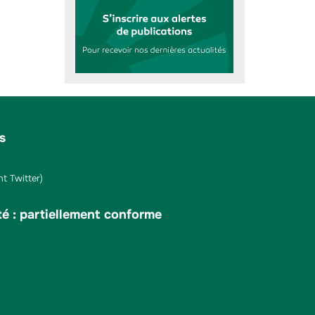
s
t Twitter)
té : partiellement conforme