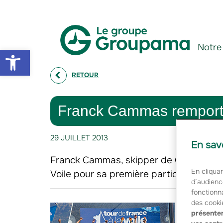
Aller au contenu
Aller à la navigation
Notre
Open toolbar
RETOUR
Franck Cammas remporte 
29 JUILLET 2013
En sav
Franck Cammas, skipper de Groupama 34
En cliquan
Voile pour sa première participation en
d’audienc
fonctionna
des cooki
L’affair
présenter
ultime d