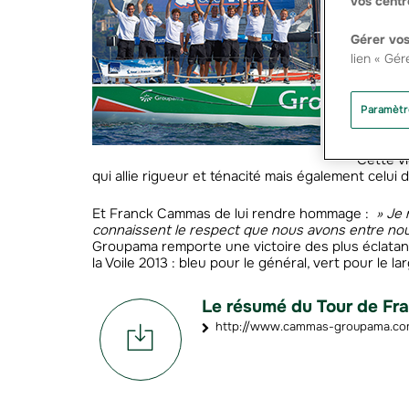
vos centr
équipier
inquiét
compétit
Gérer vos
lien « Gér
De la M
Atlantiq
ses adve
Paramètr
l’estoca
Cette vi
qui allie rigueur et ténacité mais également celui 
Et Franck Cammas de lui rendre hommage :
» Je 
connaissent le respect que nous avons entre nous 
Groupama remporte une victoire des plus éclatant
la Voile 2013 : bleu pour le général, vert pour le l
Le résumé du Tour de Fra
http://www.cammas-groupama.com