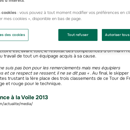
es d’intérêts
.
s, rois du Tour de France à la Voile 2013. Sans jamais réellement 
é par ses concurrents, Franck Cammas aura marqué de son scea
ion.
 cookies
: vous pouvez à tout moment modifier vos préférences en cli
er mes cookies », disponible en bas de page.
er du Nord à la Mer Méditerranée en passant par la Manche et l
ue, Franck Cammas a su maîtriser les éléments, déjouer les tact
rsaires tout en leur imposant un rythme d’enfer jusqu’à leur po
es des cookies
Tout refuser
Autoriser tous
de trois jours avant la fin de la compétition.
ctoire est, avant tout, le résultat des compétences d’un marin ho
du travail de tout un équipage acquis à sa cause.
ne suis pas bon pour les remerciements mais mes équipiers
et ce respect se ressent, il ne se dit pas «
. Au final, le skipper
es trustant la 1ère place des trois classements de ce Tour de F
arge et rouge pour le technique.
nce à la Voile 2013
/actualite/media/