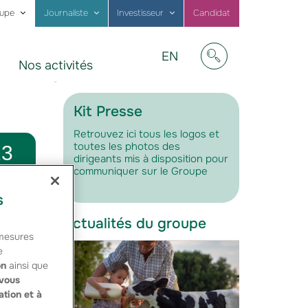
oupe
Journaliste
Investisseur
Candidat
Visit
EN
Nos activités
our
Afficher/masquer
website
in
English
Kit Presse
Retrouvez ici tous les logos et
toutes les photos des
13
dirigeants mis à disposition pour
communiquer sur le Groupe
s
à la
Actualités du groupe
 mesures
e
on
ainsi que
vous
tape
ation et à