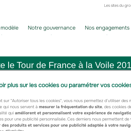
Les sites du gr
 modèle
Notre gouvernance
Nos engagements
le Tour de France à la Voile 20
oir plus sur les cookies ou paramétrer vos cookie
, a remporté la 36ème édition du Tour de France 
t sur "Autoriser tous les cookies", vous nous permettez d’utiliser des
 tant que skipper.
e qui nous servent à
mesurer la fréquentation du site
, des cookies d
lité qui
améliorent et personnalisent votre expérience de navigati
es pour une publicité personnalisée. Ces derniers nous permettent de
e était entendue depuis plusieurs jours mais il faillait attendre l’é
 des produits et services pour une publicité adaptée à votre navig
e Marseille pour proclamer officiellement Franck Cammas et ses