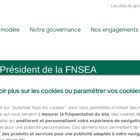
Les sites du gr
 modèle
Notre gouvernance
Nos engagements
 Président de la FNSEA
oir plus sur les cookies ou paramétrer vos cookie
t sur "Autoriser tous les cookies", vous nous permettez d’utiliser des
e qui nous servent à
mesurer la fréquentation du site
, des cookies d
ppris la disparition de Xavier Beulin, agriculteur engagé, fidèl
lité qui
améliorent et personnalisent votre expérience de navigati
, homme de conviction et porteur d’une vision pour l’agricultur
es pour une publicité personnalisée. Ces derniers nous permettent de
 des produits et services pour une publicité adaptée à votre navig