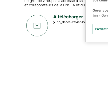
vos centr
Le groupe Groupama adresse à sa famille et à ses
et collaborateurs de la FNSEA et du groupe AVRI
Gérer vos
lien « Gér
A télécharger
cp_deces-xavier-beulin_20fev2017
Paramètr