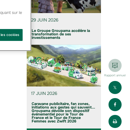
ateurs
quant sur le
29 JUIN 2026
Le Groupe Groupama accélère la
transformation de ses
 les cookies
investissements
Rapport annuel
Part
17 JUIN 2026
Part
Caravane publicitaire, fan zones,
initiations aux gestes qui sauvent...
Groupama dévoile son dispositif
événementiel pour le Tour de
Impr
France et le Tour de France
Femmes avec Zwift 2026