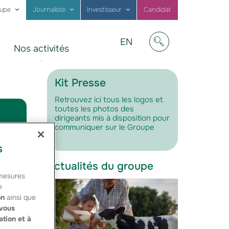
oupe
Journaliste
Investisseur
Candidat
Visit
EN
Nos activités
our
Afficher/masquer
website
in
English
Kit Presse
Retrouvez ici tous les logos et
toutes les photos des
dirigeants mis à disposition pour
communiquer sur le Groupe
s
Actualités du groupe
 mesures
e
e
on
ainsi que
e de
vous
ation et à