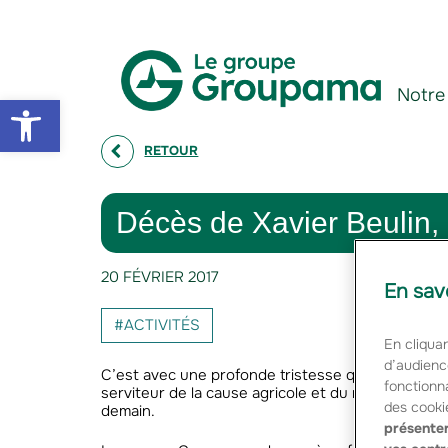
Aller au contenu
Aller à la navigation
Notre
Open toolbar
RETOUR
Décès de Xavier Beulin,
20 FÉVRIER 2017
En sav
#ACTIVITÉS
En cliquan
d’audienc
C’est avec une profonde tristesse que Groupama a a
fonctionna
serviteur de la cause agricole et du monde paysan
des cooki
demain.
présenter