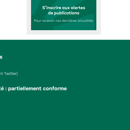
s
t Twitter)
té : partiellement conforme