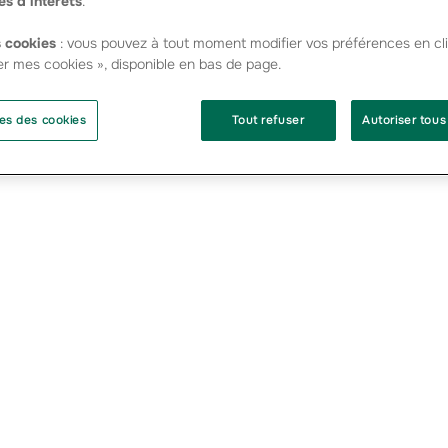
es d’intérêts
.
 proches ses pensées les plus sincères et assure les administr
L de toute sa sympathie.
 cookies
: vous pouvez à tout moment modifier vos préférences en cli
er mes cookies », disponible en bas de page.
 - PDF - 233.37 Ko
es des cookies
Tout refuser
Autoriser tous