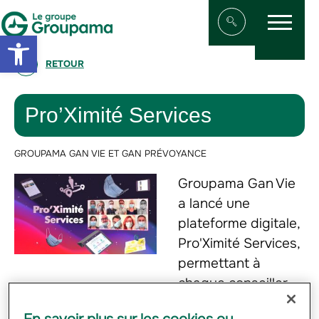
Menu
Aller au contenu
Aller à la navigation
Open toolbar
Afficher/masqu
RETOUR
Pro’Ximité Services
GROUPAMA GAN VIE ET GAN PRÉVOYANCE
Groupama Gan Vie
a lancé une
plateforme digitale,
Pro'Ximité Services,
permettant à
chaque conseiller
d'accompagner ses clients et prospects