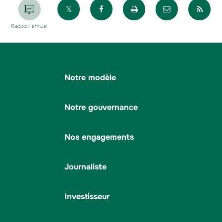
Partager sur X
Partager sur Facebook
Imprimer la page
Envoyer par 
Par
Rapport annuel
Notre modèle
Notre gouvernance
Nos engagements
Journaliste
Investisseur