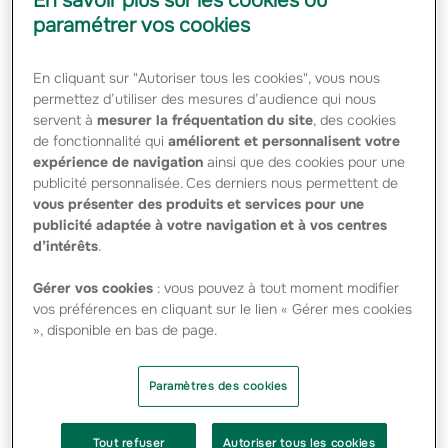
En savoir plus sur les cookies ou
professionnels d'une façon personnalisée
paramétrer vos cookies
durant la crise du Covid-19. La plateforme a
été conçue puis déployée auprès de Gan
En cliquant sur "Autoriser tous les cookies", vous nous
Prévoyance et de 6 caisses régionales
permettez d’utiliser des mesures d’audience qui nous
Groupama en seulement 4 semaines. Elle
servent à
mesurer la fréquentation du site
, des cookies
de fonctionnalité qui
améliorent et personnalisent votre
permet de renforcer la proximité avec les
expérience de navigation
ainsi que des cookies pour une
clients et s'impose comme un partenaire du
publicité personnalisée. Ces derniers nous permettent de
quotidien.
vous présenter des produits et services pour une
publicité adaptée à votre navigation et à vos centres
d’intérêts
.
Lecteur
vidéo
Gérer vos cookies
: vous pouvez à tout moment modifier
vos préférences en cliquant sur le lien « Gérer mes cookies
», disponible en bas de page.
Paramètres des cookies
Tout refuser
Autoriser tous les cookies