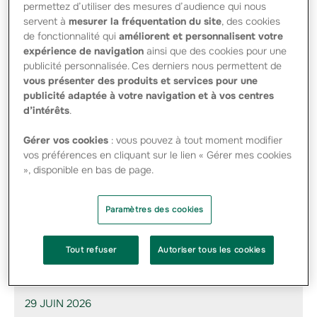
permettez d’utiliser des mesures d’audience qui nous
servent à
mesurer la fréquentation du site
, des cookies
de fonctionnalité qui
améliorent et personnalisent votre
expérience de navigation
ainsi que des cookies pour une
publicité personnalisée. Ces derniers nous permettent de
Fonctions principales exercées dans la
vous présenter des produits et services pour une
Société
publicité adaptée à votre navigation et à vos centres
Nicolas Assémat est administrateur depuis le 19 mai 2022.
d’intérêts
.
Son mandat expire à l’issue de l’assemblée générale
annuelle de 2027. Il est Vice-Président du conseil
Gérer vos cookies
: vous pouvez à tout moment modifier
d’orientation mutualiste depuis le 17 mai 2022 et membre
vos préférences en cliquant sur le lien « Gérer mes cookies
du comité des rémunérations et des nominations depuis le
», disponible en bas de page.
19 mai 2022.
Fonction principale exercée en dehors de la
Paramètres des cookies
Société
● Exploitant agricole
Tout refuser
Autoriser tous les cookies
Actualités du groupe
29 JUIN 2026