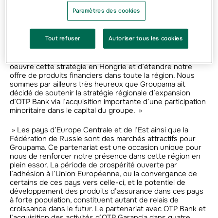
dans les pays d’Europe Centrale et Orientale si elle fait
Paramètres des cookies
partie d’un grand groupe européen d’assurance tel que
Groupama. Notre priorité restera de fournir à nos
quelques 10 millions de clients répartis dans toute la
Tout refuser
Autoriser tous les cookies
région des produits à la pointe des marchés de
l’assurance et de l’épargne. Grâce à notre partenariat
avec Groupama, nous pourrons continuer de mettre en
oeuvre cette stratégie en Hongrie et d’étendre notre
offre de produits financiers dans toute la région. Nous
sommes par ailleurs très heureux que Groupama ait
décidé de soutenir la stratégie régionale d’expansion
d’OTP Bank via l’acquisition importante d’une participation
minoritaire dans le capital du groupe. »
» Les pays d’Europe Centrale et de l’Est ainsi que la
Fédération de Russie sont des marchés attractifs pour
Groupama. Ce partenariat est une occasion unique pour
nous de renforcer notre présence dans cette région en
plein essor. La période de prospérité ouverte par
l’adhésion à l’Union Européenne, ou la convergence de
certains de ces pays vers celle-ci, et le potentiel de
développement des produits d’assurance dans ces pays
à forte population, constituent autant de relais de
croissance dans le futur. Le partenariat avec OTP Bank et
l’acquisition des activités d’OTP Garancia dans quatre