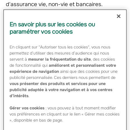
d'assurance vie, non-vie et bancaires.
Groupama se porte acquéreur auprès d’OTP Bank de
En savoir plus sur les cookies ou
100% du capital d’OTP Garancia, une compagnie
paramétrer vos cookies
d’assurance leader en Hongrie ainsi que de ses filiales
d’assurance en Bulgarie, Roumanie et Slovaquie. Afin de
resserrer les liens du partenariat régional avec OTP Bank
En cliquant sur "Autoriser tous les cookies", vous nous
et également de consolider les accords de distribution,
permettez d’utiliser des mesures d’audience qui nous
Groupama s’est aussi engagé à acquérir jusqu’à 8% du
servent à
mesurer la fréquentation du site
, des cookies
capital déjà émis d’OTP Bank.
» Nous considérons cette transaction comme une
de fonctionnalité qui
améliorent et personnalisent votre
excellente opportunité d’étendre notre modèle de
expérience de navigation
ainsi que des cookies pour une
services financiers universels et d’élargir notre gamme de
publicité personnalisée. Ces derniers nous permettent de
produits d’assurance pour les clients d’OTP Bank dans les
vous présenter des produits et services pour une
pays d’Europe Centrale et Orientale mais aussi en
publicité adaptée à votre navigation et à vos centres
Fédération de Russie » a déclaré Dr Sándor Csányi,
d’intérêts
.
président directeur-général d’OTP Bank. » Au cours de
ces dix dernières années, nous avons réussi à faire
passer OTP Garancia du statut de modeste assureur
Gérer vos cookies
: vous pouvez à tout moment modifier
hongrois régulièrement en pertes au statut d’assureur
vos préférences en cliquant sur le lien « Gérer mes cookies
composite de référence en Hongrie avec des activités en
», disponible en bas de page.
forte croissance à l’étranger. Nous pensons qu’OTP
Garancia sera mieux à même de poursuivre sa croissance