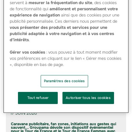
servent à
mesurer la fréquentation du site
, des cookies
avec des actions Icade.
de fonctionnalité qui
améliorent et personnalisent votre
Aucun accord n’a toutefois été conclu à ce stade.
expérience de navigation
ainsi que des cookies pour une
publicité personnalisée. Ces derniers nous permettent de
vous présenter des produits et services pour une
Télécharger le
publicité adaptée à votre navigation et à vos centres
document
d’intérêts
.
2011-12-04 Silic – Discussion CDC
Gérer vos cookies
: vous pouvez à tout moment modifier
Groupama - PDF - 54.24 Ko
vos préférences en cliquant sur le lien « Gérer mes cookies
», disponible en bas de page.
Actualités du groupe
Paramètres des cookies
29 JUIN 2026
Le Groupe Groupama accélère la transformation de ses
Tout refuser
Autoriser tous les cookies
investissements
17 JUIN 2026
Caravane publicitaire, fan zones, initiations aux gestes qui
sauvent... Groupama dévoile son dispositif événementiel
pour le Tour de France et le Tour de France Femmes avec