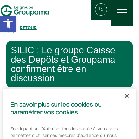
Menu
Aller au contenu
Aller à la navigation
Open toolbar
Afficher/masqu
RETOUR
SILIC : Le groupe Caisse
des Dépôts et Groupama
confirment être en
discussion
4 DÉCEMBRE 2011
En savoir plus sur les cookies ou
#FINANCE
paramétrer vos cookies
Le groupe Caisse des Dépôts et Groupama confirment
En cliquant sur "Autoriser tous les cookies", vous nous
être en discussion pour la reprise de la participation de
permettez d’utiliser des mesures d’audience qui nous
Groupama dans Silic autour d’une structure d’échange