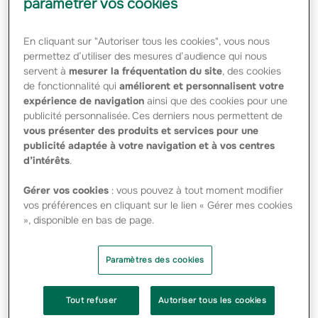
paramétrer vos cookies
général International à compter du 15 juillet en
remplacement de Michel Beauchesne.
En cliquant sur "Autoriser tous les cookies", vous nous
permettez d’utiliser des mesures d’audience qui nous
servent à
mesurer la fréquentation du site
, des cookies
« Je tiens à remercier Michel Beauchesne pour le
de fonctionnalité qui
améliorent et personnalisent votre
remarquable travail qu’il a accompli afin de préparer le
expérience de navigation
ainsi que des cookies pour une
redéploiement international du Groupe. La détermination
et le professionnalisme dont il a fait preuve dans la
publicité personnalisée. Ces derniers nous permettent de
conduite de sa mission nous ont notamment permis
vous présenter des produits et services pour une
d’obtenir récemment notre licence en Chine », a
publicité adaptée à votre navigation et à vos centres
commenté Jean Azéma, directeur général du Groupe. « Je
d’intérêts
.
lui souhaite beaucoup de succès dans son nouveau
projet. »
Gérer vos cookies
: vous pouvez à tout moment modifier
vos préférences en cliquant sur le lien « Gérer mes cookies
En outre, Jean-François Lemoux conserve ses fonctions
», disponible en bas de page.
actuelles dans l’attente de la nomination de son
successeur.
Paramètres des cookies
Diplômé d’HEC, 54 ans, Jean-François Lemoux débute sa
carrière en 1971 dans le groupe VIA où il occupe
successivement les fonctions de Responsable marketing,
Contrôleur de gestion, Directeur commercial et Directeur
Tout refuser
Autoriser tous les cookies
Vie.