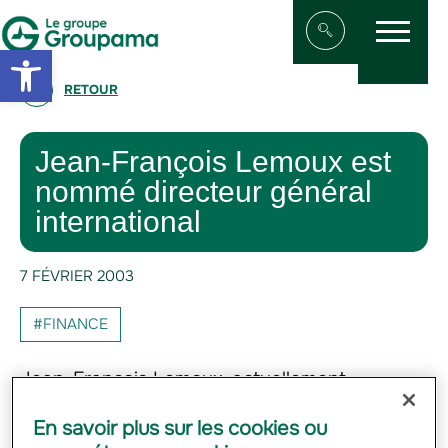
Menu
Aller au contenu
Aller à la navigation
Open toolbar
Afficher/masqu
RETOUR
Jean-François Lemoux est
nommé directeur général
international
7 FÉVRIER 2003
#FINANCE
Jean-François Lemoux, actuellement
directeur général assurances et services
En savoir plus sur les cookies ou
France de Groupama, est nommé Directeur