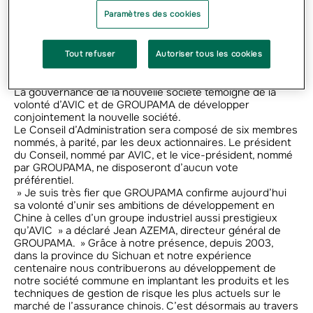
Paramètres des cookies
Le montant d’investissement requis pour les deux
partenaires, sur la période 2012/2021, s’élève à 4 300 M
RMB (480 M EUR). La rentabilité devrait être atteinte en
Tout refuser
Autoriser tous les cookies
2015, soit après 4 années d’activité.
La gouvernance de la nouvelle société témoigne de la
volonté d’AVIC et de GROUPAMA de développer
conjointement la nouvelle société.
Le Conseil d’Administration sera composé de six membres
nommés, à parité, par les deux actionnaires. Le président
du Conseil, nommé par AVIC, et le vice-président, nommé
par GROUPAMA, ne disposeront d’aucun vote
préférentiel.
» Je suis très fier que GROUPAMA confirme aujourd’hui
sa volonté d’unir ses ambitions de développement en
Chine à celles d’un groupe industriel aussi prestigieux
qu’AVIC » a déclaré Jean AZEMA, directeur général de
GROUPAMA. » Grâce à notre présence, depuis 2003,
dans la province du Sichuan et notre expérience
centenaire nous contribuerons au développement de
notre société commune en implantant les produits et les
techniques de gestion de risque les plus actuels sur le
marché de l’assurance chinois. C’est désormais au travers