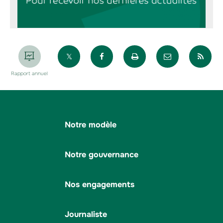
Partager sur X
Partager sur Facebook
Imprimer la page
Envoyer par 
Par
Rapport annuel
Notre modèle
Notre gouvernance
Nos engagements
Journaliste