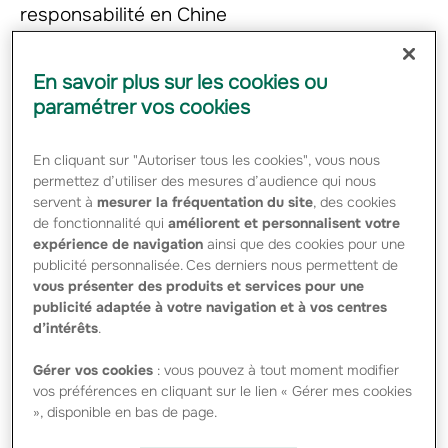
responsabilité en Chine
En savoir plus sur les cookies ou
Le groupe AVIC
(Aviation Industry
paramétrer vos cookies
Corporation of China)
et GROUPAMA ont
signé, le 18 décembre
En cliquant sur "Autoriser tous les cookies", vous nous
2010 à Pékin, un accord
permettez d’utiliser des mesures d’audience qui nous
de création d’une joint
servent à
mesurer la fréquentation du site
, des cookies
venture afin de se
de fonctionnalité qui
améliorent et personnalisent votre
développer dans le domaine de l’assurance non vie en
République Populaire de Chine.
expérience de navigation
ainsi que des cookies pour une
publicité personnalisée. Ces derniers nous permettent de
La nouvelle société, dont la création est soumise à
vous présenter des produits et services pour une
l’agrément des autorités compétentes, sera détenue à
publicité adaptée à votre navigation et à vos centres
parité entre AVIC et GROUPAMA.
d’intérêts
.
Son développement reposera sur 3 piliers : les
assurances entreprises, les assurances de particuliers et
Gérer vos cookies
: vous pouvez à tout moment modifier
les assurances agricoles.
Sous réserve des autorisations nécessaires, la joint
vos préférences en cliquant sur le lien « Gérer mes cookies
venture concentrera, dans un premier temps, son
», disponible en bas de page.
développement sur six provinces chinoises avant
d’étendre son activité sur l’ensemble du pays.