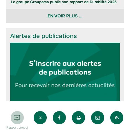
Le groupe Groupama publie son rapport de Durabilité 2025
EN VOIR PLUS ...
Alertes de publications
Partager sur X
Partager sur Facebook
Imprimer la page
Envoyer par 
Par
Rapport annuel