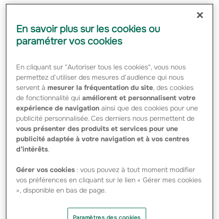
Assurances, représentant 12,95% du capital
d'Icade, soit l'intégralité de la participation de
En savoir plus sur les cookies ou
Groupama. Le montant total de l'opération
paramétrer vos cookies
s'élève à environ 715 millions d'euros, soit
74,50 euros par action Icade cédée.
En cliquant sur "Autoriser tous les cookies", vous nous
permettez d’utiliser des mesures d’audience qui nous
servent à
mesurer la fréquentation du site
, des cookies
Groupama annonce ce jour la cession de 9 596 200
de fonctionnalité qui
améliorent et personnalisent votre
actions Icade à Crédit Agricole Assurances, représentant
expérience de navigation
ainsi que des cookies pour une
12,95% du capital d’Icade, soit l’intégralité de la
publicité personnalisée. Ces derniers nous permettent de
participation de Groupama. Le montant total de l’opération
vous présenter des produits et services pour une
s’élève à environ 715 millions d’euros, soit 74,50 euros par
publicité adaptée à votre navigation et à vos centres
action Icade cédée.
d’intérêts
.
Avec cette opération, Groupama poursuit la politique de
diversification de ses actifs financiers, en s’appuyant sur
Gérer vos cookies
: vous pouvez à tout moment modifier
la bonne performance du cours d’Icade, liée au succès de
vos préférences en cliquant sur le lien « Gérer mes cookies
son nouveau plan stratégique.
», disponible en bas de page.
Crédit Agricole Assurances renforce ainsi sa participation
au capital d’Icade dont il est actionnaire depuis 2013. Avec
Paramètres des cookies