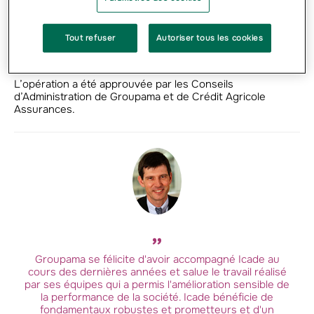
une participation de 18,50% du capital d’Icade suite à
l’opération, Crédit Agricole Assurances témoigne de son
engagement auprès d’Icade et de sa confiance dans les
Tout refuser
Autoriser tous les cookies
équipes et dans le potentiel de création de valeur de la
société.
L’opération a été approuvée par les Conseils
d’Administration de Groupama et de Crédit Agricole
Assurances.
Groupama se félicite d'avoir accompagné Icade au
cours des dernières années et salue le travail réalisé
par ses équipes qui a permis l'amélioration sensible de
la performance de la société. Icade bénéficie de
fondamentaux robustes et prometteurs et d'un