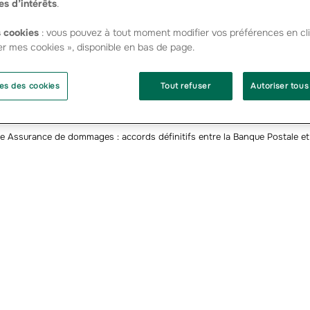
es d’intérêts
.
à l’obtention des autorisations administratives nécessaires, av
 cookies
: vous pouvez à tout moment modifier vos préférences en cli
ée.
er mes cookies », disponible en bas de page.
 en marché des produits d’assurance de dommages vers la mi-20
is progressivement à travers le réseau physique de La Banque Po
es des cookies
Tout refuser
Autoriser tous
ture de leurs négociations exclusives en mars dernier.
Assurance de dommages : accords définitifs entre la Banque Postale et