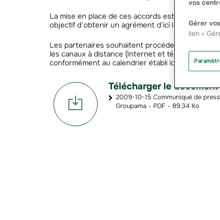
vos centr
La mise en place de ces accords est conditionnée 
Gérer vos
objectif d’obtenir un agrément d’ici la fin de l’ann
lien « Gér
Les partenaires souhaitent procéder à une mise
les canaux à distance (Internet et téléphone) pu
Paramètr
conformément au calendrier établi lors de l’ouver
Télécharger le document
2009-10-15 Communiqué de presse 
Groupama - PDF - 89.34 Ko