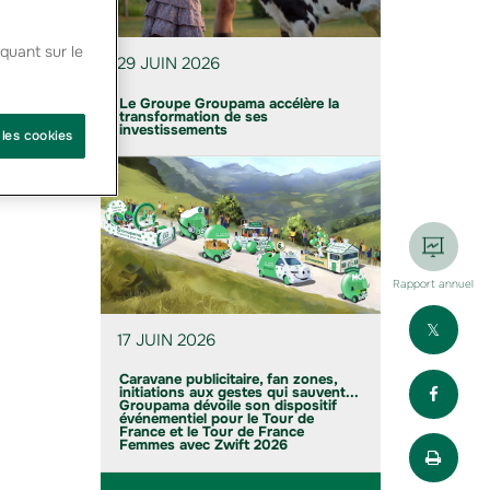
ec pour
quant sur le
29 JUIN 2026
10 sur
Le Groupe Groupama accélère la
transformation de ses
stale,
investissements
 les cookies
Rapport annuel
Part
17 JUIN 2026
Part
Caravane publicitaire, fan zones,
initiations aux gestes qui sauvent...
Groupama dévoile son dispositif
événementiel pour le Tour de
France et le Tour de France
Impr
Femmes avec Zwift 2026