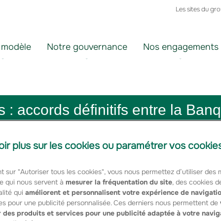
Les sites du gr
 modèle
Notre gouvernance
Nos engagements
 accords définitifs entre la Ban
oir plus sur les cookies ou paramétrer vos cookie
t sur "Autoriser tous les cookies", vous nous permettez d’utiliser des
e qui nous servent à
mesurer la fréquentation du site
, des cookies d
lité qui
améliorent et personnalisent votre expérience de navigati
 ont conclu, le 12 octobre 2009, les accords définitifs de leur
es pour une publicité personnalisée. Ces derniers nous permettent de
ommages. Ceux-ci visent à créer une co-entreprise, dont la Ban
 des produits et services pour une publicité adaptée à votre navig