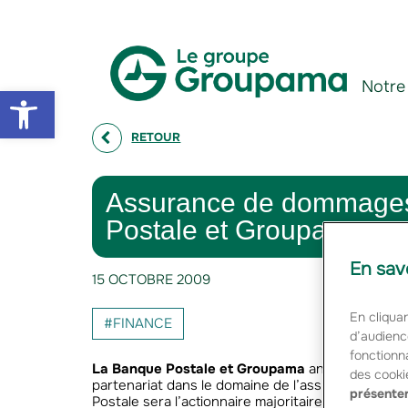
Aller au contenu
Aller à la navigation
Notre
Open toolbar
RETOUR
Assurance de dommages :
Postale et Groupama
En sav
15 OCTOBRE 2009
En cliquan
#FINANCE
d’audienc
fonctionna
La Banque Postale et Groupama
annoncent qu’ils
des cooki
partenariat dans le domaine de l’assurance de d
présenter
Postale sera l’actionnaire majoritaire.