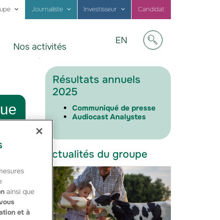
oupe
Journaliste
Investisseur
Candidat
Visit
EN
Nos activités
our
Afficher/masquer
website
in
English
Résultats annuels
2025
que
Communiqué de presse
Audiocast Analystes
s
Actualités du groupe
 mesures
e
on
ainsi que
vous
que
ation et à