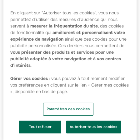
GAN PATRIMOINE ET GAN ASSURANCES VIE
- août 2009 / août 2017
En cliquant sur "Autoriser tous les cookies", vous nous
permettez d’utiliser des mesures d’audience qui nous
servent à
mesurer la fréquentation du site
, des cookies
de fonctionnalité qui
améliorent et personnalisent votre
Groupama SA informe les porteurs, Groupama Vie, Gan
expérience de navigation
ainsi que des cookies pour une
Patrimoine et Gan Assurances Vie, que le montant définitif
de l’emprunt s’élève à 349.400.000 euros.
publicité personnalisée. Ces derniers nous permettent de
Les Obligations seront émises et admises à la cotation sur
vous présenter des produits et services pour une
Euronext Paris le 14 août 2009.
publicité adaptée à votre navigation et à vos centres
Des exemplaires du Prospectus qui a reçu le visa n° 09-
d’intérêts
.
127 en date du 7 mai 2009 et de la Note complémentaire
qui a reçu le visa n°09-218 en date du 8 juillet 2009 de
Gérer vos cookies
: vous pouvez à tout moment modifier
l’Autorité des marchés financiers sont disponibles, sans
frais, aux heures habituelles de bureau, tout jour de la
vos préférences en cliquant sur le lien « Gérer mes cookies
semaine (à l’exception des samedis, dimanches et jours
», disponible en bas de page.
fériés) auprès de Groupama SA, 8-10 rue d’Astorg –
75008 Paris et sur le site Internet de Groupama SA :
www.groupama.com.
Paramètres des cookies
Le Prospectus et la Note complémentaire sont également
disponibles sur le site Internet de l’Autorité des marchés
financiers : www.amf-france.org.
Tout refuser
Autoriser tous les cookies