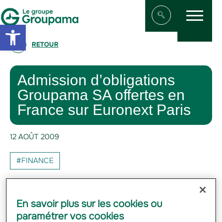
Menu
Aller au contenu
Aller à la navigation
Open toolbar
Afficher/masqu
RETOUR
Admission d’obligations
Groupama SA offertes en
France sur Euronext Paris
12 AOÛT 2009
#FINANCE
Admission d'obligations à coupon zéro
offertes en France par Groupama SA et
En savoir plus sur les cookies ou
entièrement souscrites par GROUPAMA VIE,
paramétrer vos cookies