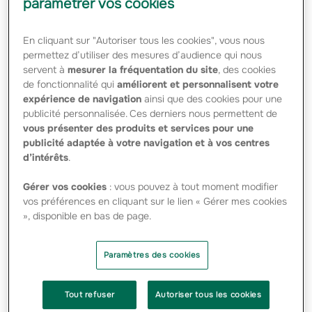
paramétrer vos cookies
Paramètres des
cookies
En cliquant sur "Autoriser tous les cookies", vous nous
permettez d’utiliser des mesures d’audience qui nous
servent à
mesurer la fréquentation du site
, des cookies
Résultats annuels 2023
de fonctionnalité qui
améliorent et personnalisent votre
expérience de navigation
ainsi que des cookies pour une
Groupama_CP_Résultats 2023 - PDF -
publicité personnalisée. Ces derniers nous permettent de
210.60 Ko
vous présenter des produits et services pour une
Groupama FY 2023 Results_Analyst
publicité adaptée à votre navigation et à vos centres
Investor Presentation - PDF - 509.38 Ko
d’intérêts
.
Gérer vos cookies
: vous pouvez à tout moment modifier
vos préférences en cliquant sur le lien « Gérer mes cookies
», disponible en bas de page.
Paramètres des cookies
Tout refuser
Autoriser tous les cookies