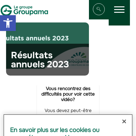
Menu
Aller au contenu
Aller à la navigation
Open toolbar
Afficher/masqu
Résultats
annuels 2023
Vous rencontrez des
difficultés pour voir cette
vidéo?
Vous devez peut-être
mettre à jour vos
paramètres cookies pour
autoriser les cookies ''.
En savoir plus sur les cookies ou