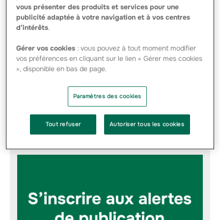
vous présenter des produits et services pour une
Le groupe Groupama publie son rapport SFCR au 31
décembre 2025
publicité adaptée à votre navigation et à vos centres
d’intérêts
.
18 MAI 2026
Gérer vos cookies
: vous pouvez à tout moment modifier
Gouvernance : Jean-Christophe Mandard est élu vice-
vos préférences en cliquant sur le lien « Gérer mes cookies
président de Groupama Assurances Mutuelles
», disponible en bas de page.
7 MAI 2026
Paramètres des cookies
Le groupe Groupama publie son rapport de Durabilité 2025
Tout refuser
Autoriser tous les cookies
EN VOIR PLUS ...