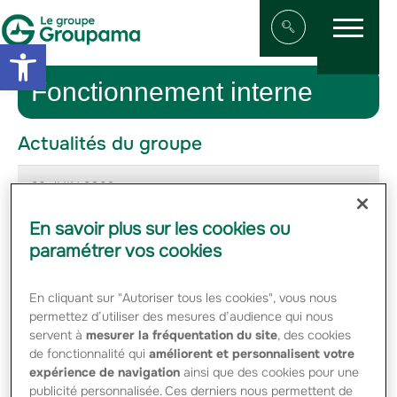
Menu
Aller au contenu
Aller à la navigation
Open toolbar
Afficher/masqu
Fonctionnement interne
Actualités du groupe
29 JUIN 2026
Le Groupe Groupama accélère la transformation de ses
En savoir plus sur les cookies ou
investissements
paramétrer vos cookies
17 JUIN 2026
En cliquant sur "Autoriser tous les cookies", vous nous
Caravane publicitaire, fan zones, initiations aux gestes qui
sauvent... Groupama dévoile son dispositif événementiel
permettez d’utiliser des mesures d’audience qui nous
pour le Tour de France et le Tour de France Femmes avec
servent à
mesurer la fréquentation du site
, des cookies
Zwift 2026
de fonctionnalité qui
améliorent et personnalisent votre
expérience de navigation
ainsi que des cookies pour une
21 MAI 2026
publicité personnalisée. Ces derniers nous permettent de